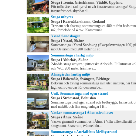
Stuga i Tomta, Grisslehamn, Väddö, Uppland
För tolfte året i rad hyr vi ut vår finaste sommarstuga! Stug
insynsfritt och skyddat til...
Stuga uthyres
Stuga i Kvarnåkershamn, Gotland
Trivsam och charmig sommarstuga ca 400 m från badstrand
m2, fördelade på 4 rok. Kommunalt...
Ystad Sandskogen
Stuga i Ystad, Skåne
Sommarstuga i Ystad Sandskog (Skarpskyttevägen 100) p
mot Österlen med 200 meter till st...
Sommarstuga i härlig miljö
Stuga i Abbekås, Skåne
2-bädds stuga uthyres i pittoreska Abbekås. Fullutrustat k
och WC. 200 meter från have...
Almagården lantlig miljö
Stuga i Bökemåla, Svängsta, Blekinge
Bekväm och trevlig sommarstuga mitt ute i naturen, här fin
lugn och ro en oas för den som be...
Unik Sommarstuga med egen strand
Stuga i Strömstad, Bohuslän
Sommarstuga med egen strand och badbrygga, fantastisk ut
med utekök och fina omgivningar i B...
Vacker sommarstuga i Åhus nära havet
Stuga i Åhus, Skåne
Vacker gammalt sommarhus i Åhus, i Villa villekulla stil m
skogstomt. 3 sovrum, två med du...
Sommarstuga o Attefallshus Mellbystrand