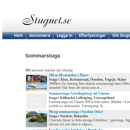
Hem
Annonsera
Logga in
Efterlysningar
Om Stugn
Sommarstuga
183
annonser matchar din sökning.
100 m till stranden i Åhus!
Stuga i Åhus, Kristianstad, Österlen, Yngsjö, Skåne
2900kr/v En charmig liten skånsk sommarstuga bara 100m 
stranden! Här finns det mesta som ni...
Sommarstuga Grävlingsberg vid Vänern
Stuga i Kållandsö Lidköping, Västergötland
Sommarstuga vid Vänern 300 m från vattnet 3bäddar +4 ex
sovloft wc diskmaskin. Värmepump. K...
Mysig sommarstuga i Stocken Orust
Stuga i Stocken, Bohuslän
I Stocken finner ni detta mysiga Fritidshus + gäststuga. Ing
uterum och stor altan är några a...