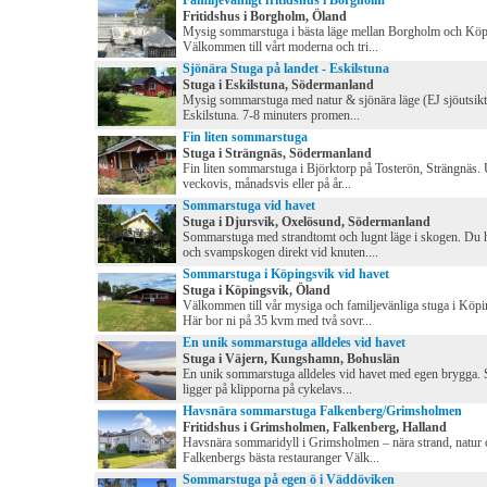
Familjevänligt fritidshus i Borgholm
Fritidshus i Borgholm, Öland
Mysig sommarstuga i bästa läge mellan Borgholm och Köp
Välkommen till vårt moderna och tri...
Sjönära Stuga på landet - Eskilstuna
Stuga i Eskilstuna, Södermanland
Mysig sommarstuga med natur & sjönära läge (EJ sjöutsikt
Eskilstuna. 7-8 minuters promen...
Fin liten sommarstuga
Stuga i Strängnäs, Södermanland
Fin liten sommarstuga i Björktorp på Tosterön, Strängnäs.
veckovis, månadsvis eller på år...
Sommarstuga vid havet
Stuga i Djursvik, Oxelösund, Södermanland
Sommarstuga med strandtomt och lugnt läge i skogen. Du h
och svampskogen direkt vid knuten....
Sommarstuga i Köpingsvik vid havet
Stuga i Köpingsvik, Öland
Välkommen till vår mysiga och familjevänliga stuga i Köpi
Här bor ni på 35 kvm med två sovr...
En unik sommarstuga alldeles vid havet
Stuga i Väjern, Kungshamn, Bohuslän
En unik sommarstuga alldeles vid havet med egen brygga. 
ligger på klipporna på cykelavs...
Havsnära sommarstuga Falkenberg/Grimsholmen
Fritidshus i Grimsholmen, Falkenberg, Halland
Havsnära sommaridyll i Grimsholmen – nära strand, natur 
Falkenbergs bästa restauranger Välk...
Sommarstuga på egen ö i Väddöviken