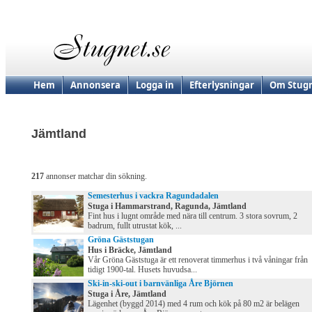
Hem
Annonsera
Logga in
Efterlysningar
Om Stugn
Jämtland
217
annonser matchar din sökning.
Semesterhus i vackra Ragundadalen
Stuga i Hammarstrand, Ragunda, Jämtland
Fint hus i lugnt område med nära till centrum. 3 stora sovrum, 2
badrum, fullt utrustat kök, ...
Gröna Gäststugan
Hus i Bräcke, Jämtland
Vår Gröna Gäststuga är ett renoverat timmerhus i två våningar från
tidigt 1900-tal. Husets huvudsa...
Ski-in-ski-out i barnvänliga Åre Björnen
Stuga i Åre, Jämtland
Lägenhet (byggd 2014) med 4 rum och kök på 80 m2 är belägen