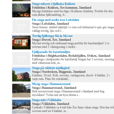
Stuga uthyres i fjällnära Kolåsen
Fritidshus i Kolåsen, Åre kommun, Jämtland
Mysigt fritidshus med bra läge i Kolåsens fritidsby. Perfekt för den
som älskar fjällvandring, fi...
Fin stuga med utsikt över Lofsdalen
Stuga i Lofsdalen, Jämtland
Stora fönster, dubbel takhöjd i v-rum och helmurad ö-spis gör stug
väldigt trevlig, ljus och l...
Trevlig fjällstuga Ski in Ski out
Stuga i Duved, Åre, Jämtland
Mycket trevlig och ombonad stuga perfekt för barnfamiljen! 2 st
sovrum med 1 våningssäng i varder...
Fjällparadis för barnfamiljen
Fritidshus i Höglekardalen, Bydalsfjällen, Oviken, Jämtland
Fjällstuga i skidparadis för barnfamilj Stugan har 3 sovrum, storstu
med välutrustat kök, m...
Stuga på välskött mjölkgård
Stuga i Norderåsen, Häggenås, Jämtland
Gästhus, 54 m2. Kök, sovrum, vardagsrum, dusch. 4 bäddar, 2 i
varje rum. Plats för extrabädd...
Mysig stuga i Hammarstrand
Stuga i Hammarstrand, Jämtland
Helt nyrenoverad stuga i Hammarstrand i Jämtland med hög
mysfaktor! Tveka inte att hyra denna s...
Stuga mitt i Vålådalen
Stuga i Vålådalen, Jämtland
Centralt i Vålådalen ca 4 mil från Åre finns våran stuga. Den har två
sovrum med tot 4 bäddar, to...