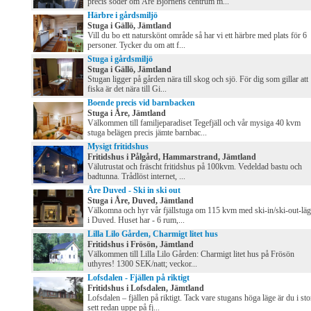
precis söder om Åre Björnens centrum m...
Härbre i gårdsmiljö
Stuga i Gällö, Jämtland
Vill du bo ett naturskönt område så har vi ett härbre med plats för 6
personer. Tycker du om att f...
Stuga i gårdsmiljö
Stuga i Gällö, Jämtland
Stugan ligger på gården nära till skog och sjö. För dig som gillar att
fiska är det nära till Gi...
Boende precis vid barnbacken
Stuga i Åre, Jämtland
Välkommen till familjeparadiset Tegefjäll och vår mysiga 40 kvm
stuga belägen precis jämte barnbac...
Mysigt fritidshus
Fritidshus i Pålgård, Hammarstrand, Jämtland
Välutrustat och fräscht fritidshus på 100kvm. Vedeldad bastu och
badtunna. Trådlöst internet, ...
Åre Duved - Ski in ski out
Stuga i Åre, Duved, Jämtland
Välkomna och hyr vår fjällstuga om 115 kvm med ski-in/ski-out-lä
i Duved. Huset har - 6 rum,...
Lilla Lilo Gården, Charmigt litet hus
Fritidshus i Frösön, Jämtland
Välkommen till Lilla Lilo Gården: Charmigt litet hus på Frösön
uthyres! 1300 SEK/natt; veckor...
Lofsdalen - Fjällen på riktigt
Fritidshus i Lofsdalen, Jämtland
Lofsdalen – fjällen på riktigt. Tack vare stugans höga läge är du i sto
sett redan uppe på fj...