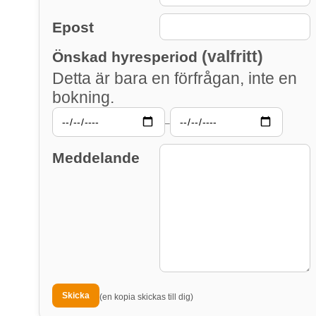
Epost
(valfritt)
Önskad hyresperiod
Detta är bara en förfrågan, inte en
bokning.
–
Meddelande
(en kopia skickas till dig)