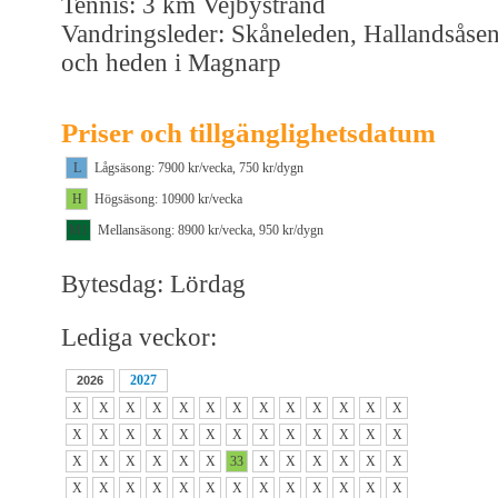
Tennis: 3 km Vejbystrand
Vandringsleder: Skåneleden, Hallandsåse
och heden i Magnarp
Priser och tillgänglighetsdatum
L
Lågsäsong: 7900 kr/vecka, 750 kr/dygn
H
Högsäsong: 10900 kr/vecka
M1
Mellansäsong: 8900 kr/vecka, 950 kr/dygn
Bytesdag: Lördag
Lediga veckor:
2027
2026
X
X
X
X
X
X
X
X
X
X
X
X
X
X
X
X
X
X
X
X
X
X
X
X
X
X
X
X
X
X
X
X
33
X
X
X
X
X
X
X
X
X
X
X
X
X
X
X
X
X
X
X