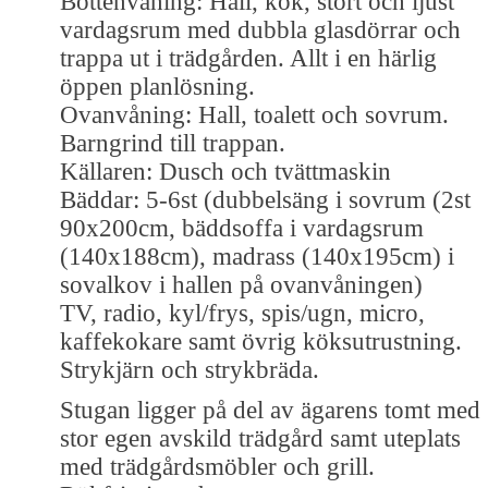
Bottenvåning: Hall, kök, stort och ljust
vardagsrum med dubbla glasdörrar och
trappa ut i trädgården. Allt i en härlig
öppen planlösning.
Ovanvåning: Hall, toalett och sovrum.
Barngrind till trappan.
Källaren: Dusch och tvättmaskin
Bäddar: 5-6st (dubbelsäng i sovrum (2st
90x200cm, bäddsoffa i vardagsrum
(140x188cm), madrass (140x195cm) i
sovalkov i hallen på ovanvåningen)
TV, radio, kyl/frys, spis/ugn, micro,
kaffekokare samt övrig köksutrustning.
Strykjärn och strykbräda.
Stugan ligger på del av ägarens tomt med
stor egen avskild trädgård samt uteplats
med trädgårdsmöbler och grill.