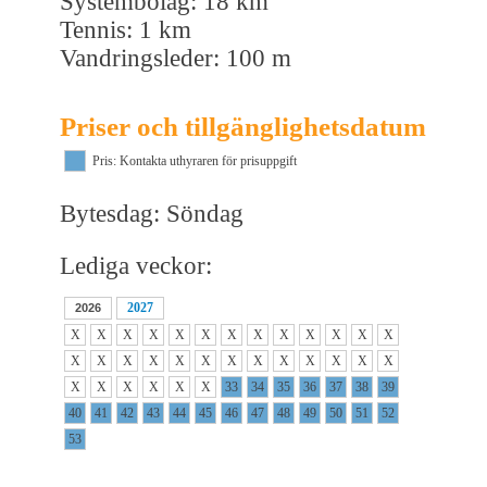
Systembolag: 18 km
Tennis: 1 km
Vandringsleder: 100 m
Priser och tillgänglighetsdatum
Pris: Kontakta uthyraren för prisuppgift
Bytesdag: Söndag
Lediga veckor:
2027
2026
X
X
X
X
X
X
X
X
X
X
X
X
X
X
X
X
X
X
X
X
X
X
X
X
X
X
X
X
X
X
X
X
33
34
35
36
37
38
39
40
41
42
43
44
45
46
47
48
49
50
51
52
53