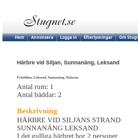
Hem
Annonsera
Logga in
Efterlysningar
Om Stugn
Härbre vid Siljan, Sunnanäng, Leksand
Fritidshus, Leksand, Sunnanäng, Dalarna
Antal rum: 1
Antal bäddar: 2
Beskrivning
HÄRBRE VID SILJANS STRAND
SUNNANÄNG LEKSAND
I det gulliga härbret bor 2 personer