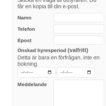
Skicka en fråga till uthyraren. Du
får en kopia till din e-post.
Namn
Telefon
Epost
(valfritt)
Önskad hyresperiod
Detta är bara en förfrågan, inte en
bokning.
–
Meddelande