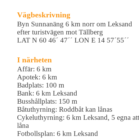
Vägbeskrivning
Byn Sunnanäng 6 km norr om Leksand
efter turistvägen mot Tällberg
LAT N 60 46´ 47´´ LON E 14 57´55´´
I närheten
Affär: 6 km
Apotek: 6 km
Badplats: 100 m
Bank: 6 km Leksand
Busshållplats: 150 m
Båtuthyrning: Roddbåt kan lånas
Cykeluthyrning: 6 km Leksand, 5 egna at
låna
Fotbollsplan: 6 km Leksand