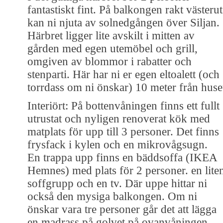
fantastiskt fint. På balkongen rakt västerut
kan ni njuta av solnedgången över Siljan.
Härbret ligger lite avskilt i mitten av
gården med egen utemöbel och grill,
omgiven av blommor i rabatter och
stenparti. Här har ni er egen eltoalett (och
torrdass om ni önskar) 10 meter från huse
Interiört: På bottenvåningen finns ett fullt
utrustat och nyligen renoverat kök med
matplats för upp till 3 personer. Det finns
frysfack i kylen och en mikrovågsugn.
En trappa upp finns en bäddsoffa (IKEA
Hemnes) med plats för 2 personer. en lite
soffgrupp och en tv. Där uppe hittar ni
också den mysiga balkongen. Om ni
önskar vara tre personer går det att lägga
en madrass på golvet på ovanvåningen