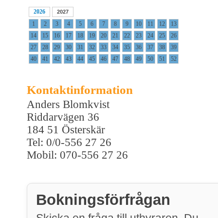
2026
2027
1
2
3
4
5
6
7
8
9
10
11
12
13
14
15
16
17
18
19
20
21
22
23
24
25
26
27
28
29
30
31
32
33
34
35
36
37
38
39
40
41
42
43
44
45
46
47
48
49
50
51
52
Kontaktinformation
Anders Blomkvist
Riddarvägen 36
184 51 Österskär
Tel: 0/0-556 27 26
Mobil: 070-556 27 26
Bokningsförfrågan