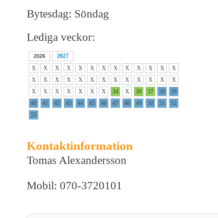
Bytesdag: Söndag
Lediga veckor:
2027
2026
X
X
X
X
X
X
X
X
X
X
X
X
X
X
X
X
X
X
X
X
X
X
X
X
X
X
X
X
X
X
X
X
X
34
X
36
37
38
39
40
41
42
43
44
45
46
47
48
49
50
51
52
53
Kontaktinformation
Tomas Alexandersson
Mobil: 070-3720101