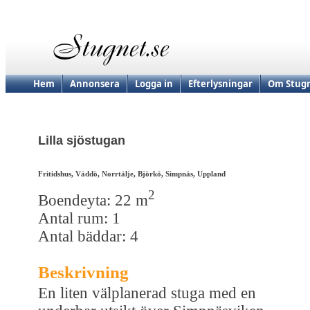
Hem
Annonsera
Logga in
Efterlysningar
Om Stugn
Lilla sjöstugan
Fritidshus, Väddö, Norrtälje, Björkö, Simpnäs, Uppland
2
Boendeyta: 22 m
Antal rum: 1
Antal bäddar: 4
Beskrivning
En liten välplanerad stuga med en