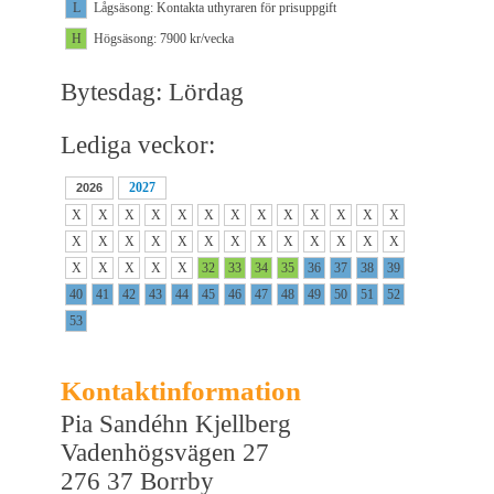
L
Lågsäsong: Kontakta uthyraren för prisuppgift
H
Högsäsong: 7900 kr/vecka
Bytesdag: Lördag
Lediga veckor:
2027
2026
X
X
X
X
X
X
X
X
X
X
X
X
X
X
X
X
X
X
X
X
X
X
X
X
X
X
X
X
X
X
X
32
33
34
35
36
37
38
39
40
41
42
43
44
45
46
47
48
49
50
51
52
53
Kontaktinformation
Pia Sandéhn Kjellberg
Vadenhögsvägen 27
276 37 Borrby