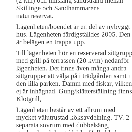
(2 km) och milslång sandstrand mellan
Skillinge och Sandhammarens
naturreservat.
Lägenheten/boendet är en del av nybyggt
hus. Lägenheten färdigställdes 2005. Den
är belägen en trappa upp.
Till lägenheten hör en reserverad sittgrup
med grill på terrassen (20 kvm) nedanför
lägenheten. Det finns även många andra
sittgrupper att välja på i trädgården samt i
den lilla parken. Damm med fiskar, vilken
ej är inhägnad. Gung/klätterställning finns
Klotgrill,
Lägenheten består av ett allrum med
mycket välutrustad köksavdelning. TV. 2
separata sovrum med dubbelsäng,