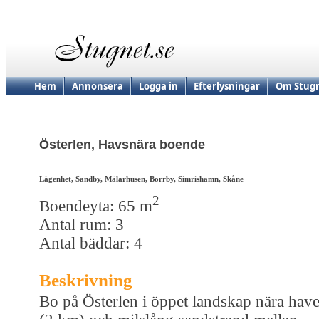
Hem
Annonsera
Logga in
Efterlysningar
Om Stugn
Österlen, Havsnära boende
Lägenhet, Sandby, Mälarhusen, Borrby, Simrishamn, Skåne
2
Boendeyta: 65 m
Antal rum: 3
Antal bäddar: 4
Beskrivning
Bo på Österlen i öppet landskap nära have