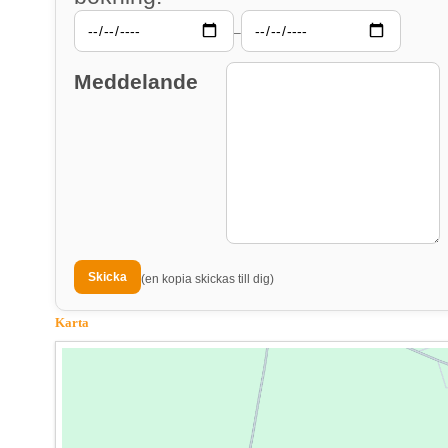
–
Meddelande
(en kopia skickas till dig)
Karta