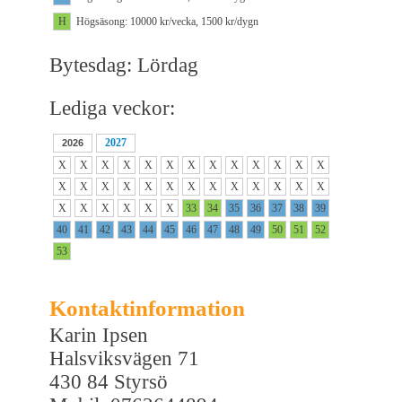
H
Högsäsong: 10000 kr/vecka, 1500 kr/dygn
Bytesdag: Lördag
Lediga veckor:
2027
2026
X
X
X
X
X
X
X
X
X
X
X
X
X
X
X
X
X
X
X
X
X
X
X
X
X
X
X
X
X
X
X
X
33
34
35
36
37
38
39
40
41
42
43
44
45
46
47
48
49
50
51
52
53
Kontaktinformation
Karin Ipsen
Halsviksvägen 71
430 84 Styrsö