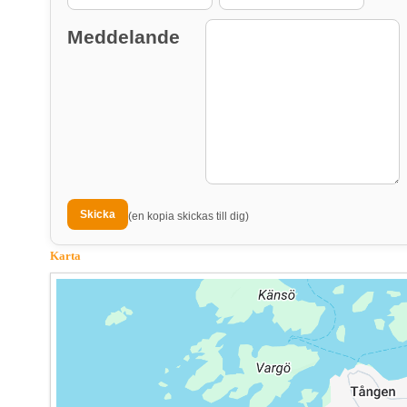
Meddelande
(en kopia skickas till dig)
Karta