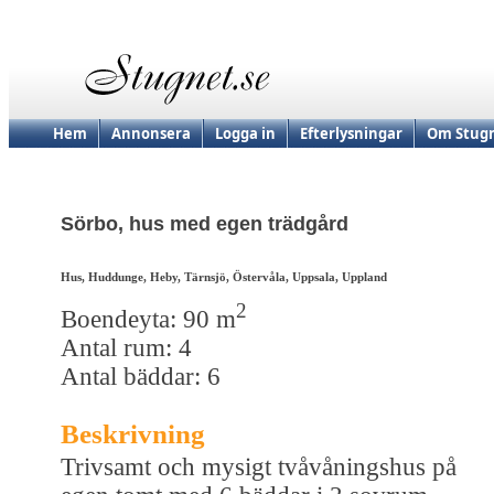
Hem
Annonsera
Logga in
Efterlysningar
Om Stugn
Sörbo, hus med egen trädgård
Hus, Huddunge, Heby, Tärnsjö, Östervåla, Uppsala, Uppland
2
Boendeyta: 90 m
Antal rum: 4
Antal bäddar: 6
Beskrivning
Trivsamt och mysigt tvåvåningshus på