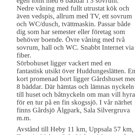
egen tomt med 6 bäddar i 3 sovrum.
Nedre våning med fullt utrustat kök och
även vedspis, allrum med TV, ett sovrum
och WC/dusch, tvättmaskin. Passar både
dig som har semester eller företag som
behöver boende. Övre våning med två
sovrum, hall och WC. Snabbt Internet via
fiber.
Sörbohuset ligger vackert med en
fantastisk utsikt över Huddungeslätten. E
kort promenad bort ligger Gårdshuset me
8 bäddar. Där hämtas och lämnas nyckeln
till huset och båtnyckeln om man vill hyra
för en tur på en fin skogssjö. I vår närhet
finns Gårdsjö Älgpark, Sala Silvergruva
m.m.
Avstånd till Heby 11 km, Uppsala 57 km,