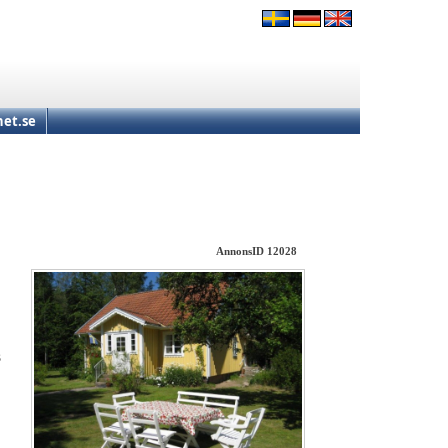
et.se
AnnonsID 12028
3