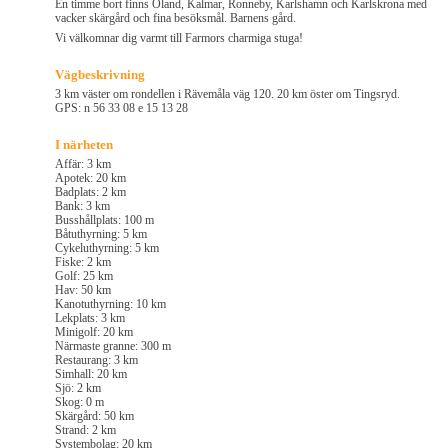
En timme bort finns Öland, Kalmar, Ronneby, Karlshamn och Karlskrona med
vacker skärgård och fina besöksmål. Barnens gård.
Vi välkomnar dig varmt till Farmors charmiga stuga!
Vägbeskrivning
3 km väster om rondellen i Rävemåla väg 120. 20 km öster om Tingsryd.
GPS: n 56 33 08 e 15 13 28
I närheten
Affär: 3 km
Apotek: 20 km
Badplats: 2 km
Bank: 3 km
Busshållplats: 100 m
Båtuthyrning: 5 km
Cykeluthyrning: 5 km
Fiske: 2 km
Golf: 25 km
Hav: 50 km
Kanotuthyrning: 10 km
Lekplats: 3 km
Minigolf: 20 km
Närmaste granne: 300 m
Restaurang: 3 km
Simhall: 20 km
Sjö: 2 km
Skog: 0 m
Skärgård: 50 km
Strand: 2 km
Systembolag: 20 km