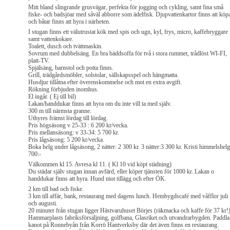
Mitt bland slingrande grusvägar, perfekta för jogging och cykling, samt fina små
fiske- och badsjöar med såväl abborre som ädelfisk. Djupvattenkartor finns att köp
och båtar finns att hyra i närheten.
I stugan finns ett välutrustat kök med spis och ugn, kyl, frys, micro, kaffebryggare
samt vattenkokare.
Toalett, dusch och tvättmaskin.
Sovrum med dubbelsäng. En bra bäddsoffa för två i stora rummet, trådlöst WI-FI,
platt-TV.
Spjälsäng, barnstol och potta finns.
Grill, trädgårdsmöbler, solstolar, sällskapsspel och hängmatta.
Husdjur tillåtna efter överenskommelse och mot en extra avgift.
Rökning förbjuden inomhus.
El ingår. ( Ej till bil)
Lakan/handdukar finns att hyra om du inte vill ta med själv.
300 m till närmsta granne.
Uthyres främst lördag till lördag.
Pris högsäsong v 25-33 : 6 200 kr/vecka.
Pris mellansäsong: v 33-34: 5 700 kr.
Pris lågsäsong: 5 200 kr/vecka.
Boka helg under lågsäsong, 2 nätter: 2 300 kr. 3 nätter:3 300 kr. Kristi himmelshelg
700:-
Välkommen kl 15. Avresa kl 11. ( Kl 10 vid köpt städning)
Du städar själv stugan innan avfärd, eller köper tjänsten för 1000 kr. Lakan o
handdukar finns att hyra. Hund mot tillägg och efter ÖK.
2 km till bad och fiske.
3 km till affär, bank, restaurang med dagens lunch. Hembygdscafé med våfflor juli
och augusti.
20 minuter från stugan ligger Hästvaruhuset Börjes (räkmacka och kaffe för 37 kr!)
Hammarplasts fabriksförsäljning, golfbana, Glasriket och utvandrarbygden. Paddla
kanot på Ronnebyån från Korrö Hantverksby där det även finns en restaurang.