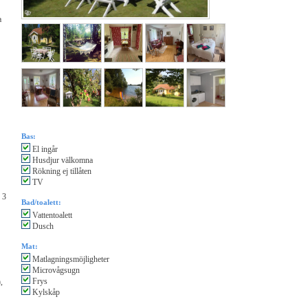
a
Bas:
El ingår
Husdjur välkomna
Rökning ej tillåten
TV
 3
Bad/toalett:
Vattentoalett
Dusch
Mat:
Matlagningsmöjligheter
Microvågsugn
Frys
,
Kylskåp