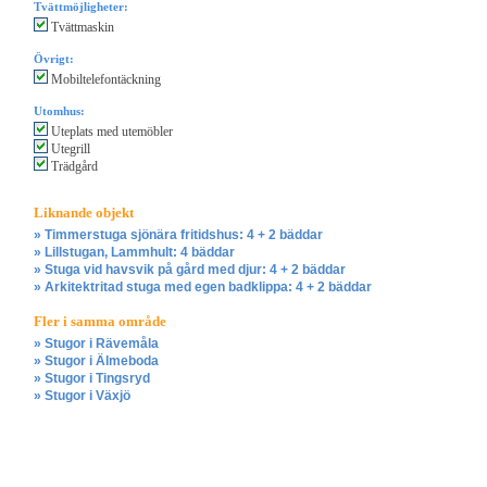
Tvättmöjligheter:
Tvättmaskin
Övrigt:
Mobiltelefontäckning
Utomhus:
Uteplats med utemöbler
Utegrill
Trädgård
Liknande objekt
» Timmerstuga sjönära fritidshus: 4 + 2 bäddar
» Lillstugan, Lammhult: 4 bäddar
» Stuga vid havsvik på gård med djur: 4 + 2 bäddar
» Arkitektritad stuga med egen badklippa: 4 + 2 bäddar
Fler i samma område
» Stugor i Rävemåla
» Stugor i Älmeboda
» Stugor i Tingsryd
» Stugor i Växjö