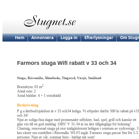
Hem
Annonsera
Logga in
Efterlysningar
Om Stugn
Farmors stuga Wifi rabatt v 33 och 34
Stuga, Rävemåla, Älmeboda, Tingsryd, Växjö, Småland
2
Boendeyta: 65 m
Antal rum: 2
Antal bäddar: 4 + 1 extrabädd
Beskrivning
P g a återbud/sjukdom är v 33 och34 lediga. Vi erbjuder därför 500 kr rabatt på v3
och 34!
Njut av soliga fina dagar med promenader utflykter, bad, spel, grill och kanske ett
glas vin till en god middag. OBS! V 31-34 är nu åter tillgängliga för bokning!
Charmig, renoverad stuga på stor trädgårdstomt belägen i centrum av sydsverige, 3
km väster om rondellen i Rävemåla. WI-FI ingår. Farmors stuga passar fint för 1-5
personer. Njut av vår, sommar höst - härligt när som!