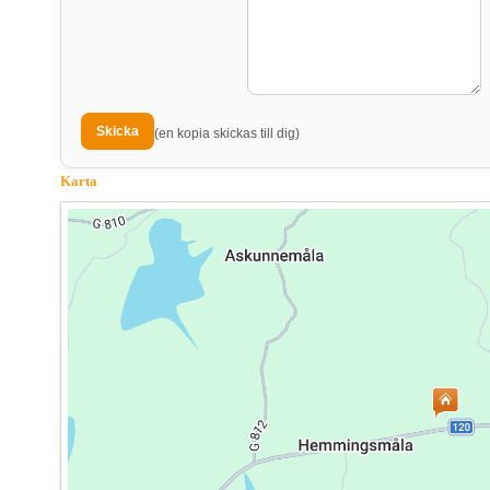
(en kopia skickas till dig)
Karta