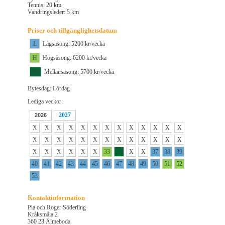
Tennis: 20 km
Vandringsleder: 5 km
Priser och tillgänglighetsdatum
L
Lågsäsong: 5200 kr/vecka
H
Högsäsong: 6200 kr/vecka
M1
Mellansäsong: 5700 kr/vecka
Bytesdag: Lördag
Lediga veckor:
2027
2026
X
X
X
X
X
X
X
X
X
X
X
X
X
X
X
X
X
X
X
X
X
X
X
X
X
X
X
X
X
X
X
X
33
34
X
X
37
38
39
40
41
42
43
44
45
46
47
48
49
50
51
52
53
Kontaktinformation
Pia och Roger Söderling
Kråksmåla 2
360 23 Älmeboda