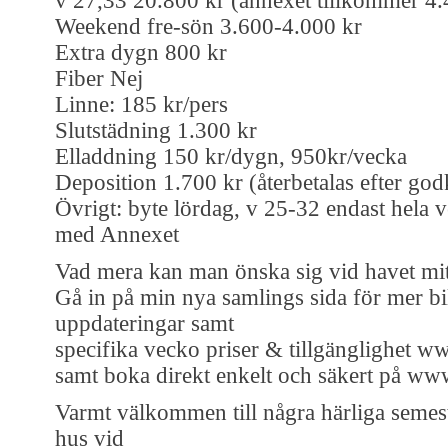
v 27,33 20.800 kr (annexet tillkommer 4
Weekend fre-sön 3.600-4.000 kr
Extra dygn 800 kr
Fiber Nej
Linne: 185 kr/pers
Slutstädning 1.300 kr
Elladdning 150 kr/dygn, 950kr/vecka
Deposition 1.700 kr (återbetalas efter go
Övrigt: byte lördag, v 25-32 endast hela 
med Annexet
Vad mera kan man önska sig vid havet mitt 
Gå in på min nya samlings sida för mer bi
uppdateringar samt
specifika vecko priser & tillgänglighet 
samt boka direkt enkelt och säkert på ww
Varmt välkommen till några härliga semest
hus vid