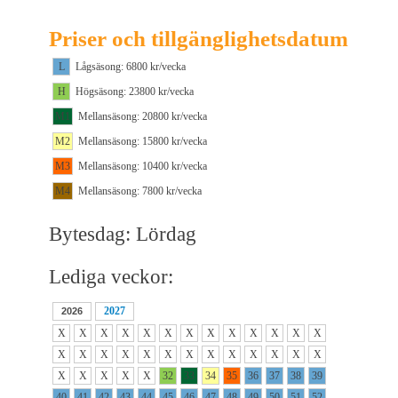
Priser och tillgänglighetsdatum
L
Lågsäsong: 6800 kr/vecka
H
Högsäsong: 23800 kr/vecka
M1
Mellansäsong: 20800 kr/vecka
M2
Mellansäsong: 15800 kr/vecka
M3
Mellansäsong: 10400 kr/vecka
M4
Mellansäsong: 7800 kr/vecka
Bytesdag: Lördag
Lediga veckor:
2027
2026
X
X
X
X
X
X
X
X
X
X
X
X
X
X
X
X
X
X
X
X
X
X
X
X
X
X
X
X
X
X
X
32
33
34
35
36
37
38
39
40
41
42
43
44
45
46
47
48
49
50
51
52