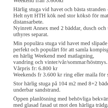
Weekend från 3.600kr
Härlig stuga vid havet och bästa stranden
Helt nytt HTH kök ned stor köksö för ma
distansarbete.
Nyinrett Annex med 2 bäddar, dusch och t
uthyres separat.
Min populära stuga vid havet med slipad
perfekt och populärt för att samla kompis
en härlig Weekend med matlagning,
vandring och vinter/vår/sommar/höstmys.
Vårpris fr: 6.800 kr
Weekends fr 3.600 kr ring eller maila för 
Stor härlig stuga på 104 m2 med 8+2 bäd
underbar sandstrand.
Öppen planlösning med behövliga bekväml
med glasad fasad ut mot den härliga trädg