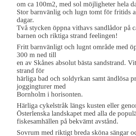
om ca 100m2, med sol möjligheter hela d
Stor barnvänlig och lugn tomt för fritids ak
dagar.
Två stycken öppna vithavs sandlådor på c
barnen och riktiga strand feelingen!
Fritt barnvänligt och lugnt område med ö
300 m ned till
en av Skånes absolut bästa sandstrand. Vit
strand för
härliga bad och soldyrkan samt ändlösa p
joggingturer med
Bornholm i horisonten.
Härliga cykelstråk längs kusten eller gen
Österlenska landskapet med alla de populä
fiskesamhällen på bekvämt avstånd.
Sovrum med riktigt breda sköna sängar o