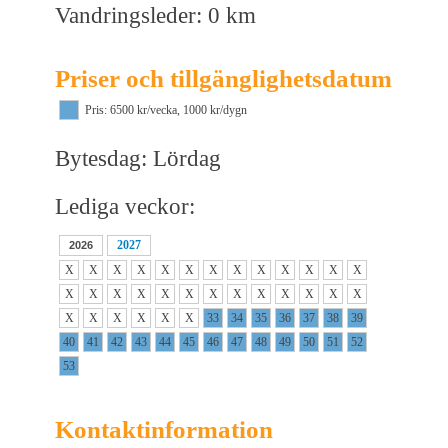
Vandringsleder: 0 km
Priser och tillgänglighetsdatum
Pris: 6500 kr/vecka, 1000 kr/dygn
Bytesdag: Lördag
Lediga veckor:
2027
2026
X
X
X
X
X
X
X
X
X
X
X
X
X
X
X
X
X
X
X
X
X
X
X
X
X
X
X
X
X
X
X
X
33
34
35
36
37
38
39
40
41
42
43
44
45
46
47
48
49
50
51
52
53
Kontaktinformation