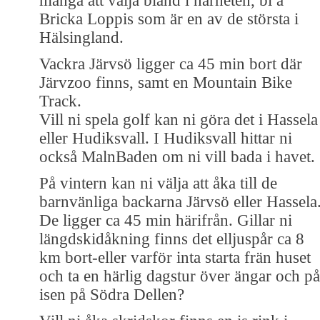
många att välja bland i närheten, bl a
Bricka Loppis som är en av de största i
Hälsingland.
Vackra Järvsö ligger ca 45 min bort där
Järvzoo finns, samt en Mountain Bike
Track.
Vill ni spela golf kan ni göra det i Hassela
eller Hudiksvall. I Hudiksvall hittar ni
också MalnBaden om ni vill bada i havet.
På vintern kan ni välja att åka till de
barnvänliga backarna Järvsö eller Hassela
De ligger ca 45 min härifrån. Gillar ni
längdskidåkning finns det elljuspår ca 8
km bort-eller varför inta starta frän huset
och ta en härlig dagstur över ängar och på
isen på Södra Dellen?