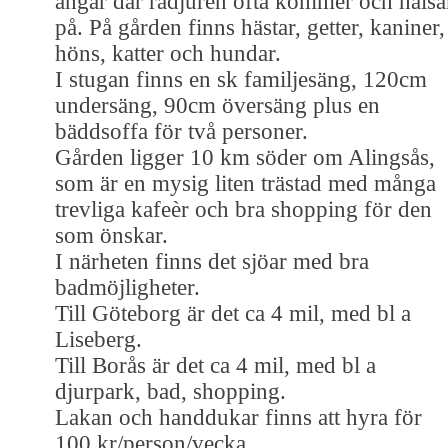
ängar där rådjuren ofta kommer och hälsa
på. På gården finns hästar, getter, kaniner,
höns, katter och hundar.
I stugan finns en sk familjesäng, 120cm
undersäng, 90cm översäng plus en
bäddsoffa för två personer.
Gården ligger 10 km söder om Alingsås,
som är en mysig liten trästad med många
trevliga kafeèr och bra shopping för den
som önskar.
I närheten finns det sjöar med bra
badmöjligheter.
Till Göteborg är det ca 4 mil, med bl a
Liseberg.
Till Borås är det ca 4 mil, med bl a
djurpark, bad, shopping.
Lakan och handdukar finns att hyra för
100 kr/person/vecka.