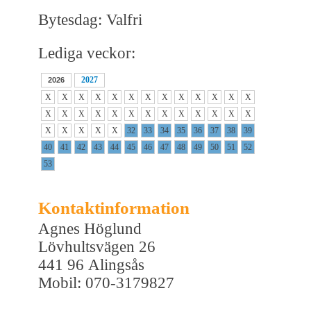
Bytesdag: Valfri
Lediga veckor:
2027
2026
X
X
X
X
X
X
X
X
X
X
X
X
X
X
X
X
X
X
X
X
X
X
X
X
X
X
X
X
X
X
X
32
33
34
35
36
37
38
39
40
41
42
43
44
45
46
47
48
49
50
51
52
53
Kontaktinformation
Agnes Höglund
Lövhultsvägen 26
441 96 Alingsås
Mobil: 070-3179827