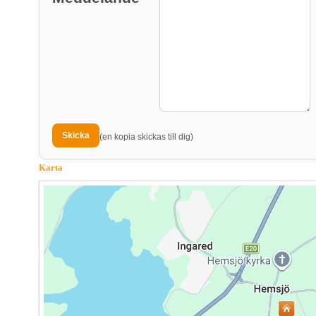
(en kopia skickas till dig)
Karta