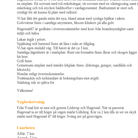
en uteplats. Ett sovrum med två enkelsängar, ett sovrum med en våningssäng samt 
enkelsäng och två stycken bäddsoffor i vardagsrummet. Badrummet är stort och
rymligt för att kunna få plats med rullstol.
Vi har låtit det gamla möta det nya, bland annat med synliga bjälkar i taken.
Golvvärme finns i samtliga utrymmen, liksom klinkers på alla golv.
Hagestad47 är godkänt i överensstämmelse med krav från brandmyndighet samt
miljö och hälsa.
Lakan ingår i priset.
Spjälsäng och barnstol finns att låna i mån av tillgång.
Vi har egen enskild väg. Till havet är det ca 3 km.
Samtliga lägenheter är i markplan. Runt om bostaden finns åkrar och skogen ligger
bit bort.
Grill finns.
Gemensam uteplats med mindre lekplats finns. (lekstuga, gungor, sandlåda och
lekstock)
Hundar enligt överenskommelse.
Tvättmaskin och torktumlare är bokningsbara mot avgift.
Städning står ni själva för.
Välkomna!
Vägbeskrivning
Från Ystad kör ni mot och genom Löderup och Hagestad. När ni passerat
Hagestad ta av till höger på vägen märkt Gillshög. Kör ca 2 km tills ni ser en skylt
märkt med Hagestad 47 till höger. Sväng ner på grusvägen.
I närheten
Affär: 7 km