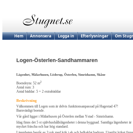
Hem
Annonsera
Logga in
Efterlysningar
Om Stugn
Logen-Österlen-Sandhammaren
Lägenhet, Mälarhusen, Löderup, Österlen, Simrishamn, Skåne
2
Boendeyta: 52 m
Antal rum: 3
Antal bäddar: 5 + 2 extrabäddar
Beskrivning
Välkommen till Logen som är delvis funktionsanpassad på Hagestad 47!
Barnvänligt boende.
Vår gård ligger i Mälarhusen på Österlen mellan Ystad - Simrishamn.
Idag finns det 5 st självhushållslägenheter i denna byggnad. Samtliga lägenheter är
mycket fräscha och har hög standard.
Lägenheten består av 3 rok med kök i ek och helkaklat badrum. Utanför köket finn