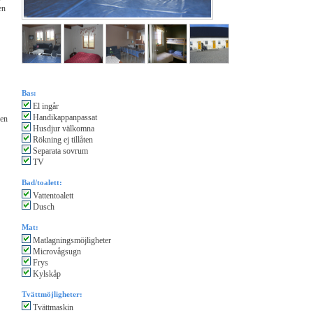
en
Bas:
El ingår
Handikappanpassat
 en
Husdjur välkomna
Rökning ej tillåten
Separata sovrum
TV
Bad/toalett:
Vattentoalett
Dusch
Mat:
Matlagningsmöjligheter
Microvågsugn
Frys
Kylskåp
Tvättmöjligheter:
Tvättmaskin