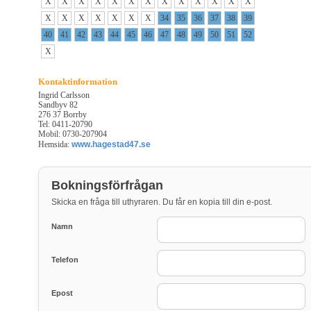
X
X
X
X
X
X
X
X
X
X
X
X
X
X
X
X
X
X
X
X
34
35
36
37
38
39
40
41
42
43
44
45
46
47
48
49
50
51
52
X
Kontaktinformation
Ingrid Carlsson
Sandbyv 82
276 37 Borrby
Tel: 0411-20790
Mobil: 0730-207904
Hemsida:
www.hagestad47.se
Bokningsförfrågan
Skicka en fråga till uthyraren. Du får en kopia till din e-post.
Namn
Telefon
Epost