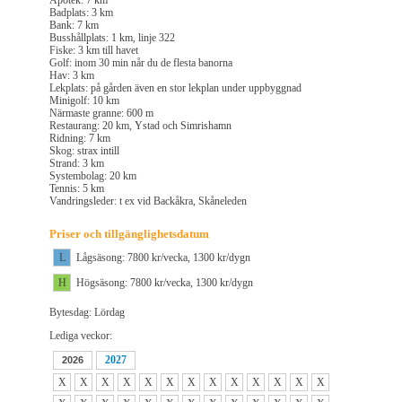
Apotek: 7 km
Badplats: 3 km
Bank: 7 km
Busshållplats: 1 km, linje 322
Fiske: 3 km till havet
Golf: inom 30 min når du de flesta banorna
Hav: 3 km
Lekplats: på gården även en stor lekplan under uppbyggnad
Minigolf: 10 km
Närmaste granne: 600 m
Restaurang: 20 km, Ystad och Simrishamn
Ridning: 7 km
Skog: strax intill
Strand: 3 km
Systembolag: 20 km
Tennis: 5 km
Vandringsleder: t ex vid Backåkra, Skåneleden
Priser och tillgänglighetsdatum
L
Lågsäsong: 7800 kr/vecka, 1300 kr/dygn
H
Högsäsong: 7800 kr/vecka, 1300 kr/dygn
Bytesdag: Lördag
Lediga veckor:
2027
2026
X
X
X
X
X
X
X
X
X
X
X
X
X