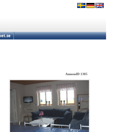
et.se
AnnonsID 1305
s