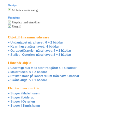
Övrigt:
Mobiltelefontäckning
Utomhus:
Uteplats med utemöbler
Utegrill
Objekt från samma uthyrare
» Undantaget nära havet: 6 + 2 bäddar
» Kvarnhuset nära havet,: 4 bäddar
» Garaget/Österlen nära havet: 4 + 1 bäddar
» Stallet - Österlen, nära havet: 8 + 3 bäddar
Liknande objekt
» Charmigt hus med stor trädgård: 5 + 5 bäddar
» Mälarhusen: 5 + 2 bäddar
» Ett litet ställe på landet 900m från hav: 5 bäddar
» Skånelänga: 5 + 1 bäddar
Fler i samma område
» Stugor i Mälarhusen
» Stugor i Löderup
» Stugor i Österlen
» Stugor i Simrishamn