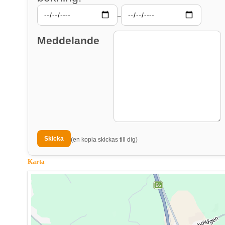
–
Meddelande
(en kopia skickas till dig)
Karta