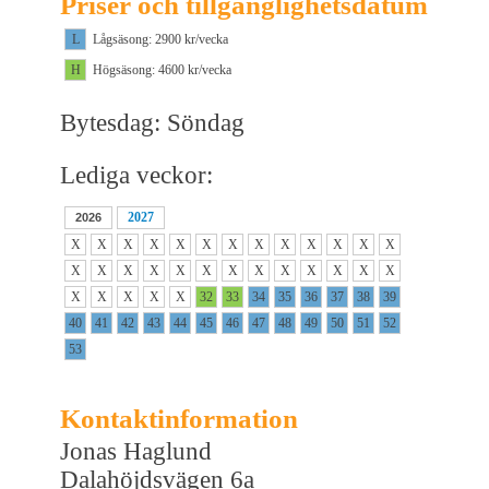
Priser och tillgänglighetsdatum
L
Lågsäsong: 2900 kr/vecka
H
Högsäsong: 4600 kr/vecka
Bytesdag: Söndag
Lediga veckor:
2027
2026
X
X
X
X
X
X
X
X
X
X
X
X
X
X
X
X
X
X
X
X
X
X
X
X
X
X
X
X
X
X
X
32
33
34
35
36
37
38
39
40
41
42
43
44
45
46
47
48
49
50
51
52
53
Kontaktinformation
Jonas Haglund
Dalahöjdsvägen 6a