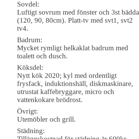
Sovdel:
Luftigt sovrum med fönster och 3st bädda
(120, 90, 80cm). Platt-tv med svt1, svt2
tv4.
Badrum:
Mycket rymligt helkaklat badrum med
toalett och dusch.
Köksdel:
Nytt kök 2020; kyl med ordentligt
frysfack, induktionshäll, diskmaskinare,
utrustat kaffebryggare, micro och
vattenkokare brödrost.
Övrigt:
Utemöbler och grill.
Städning:
Tilläggskostnad för städning är 600kr