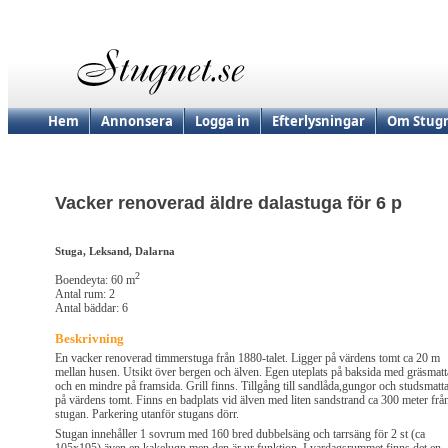
Hem
Annonsera
Logga in
Efterlysningar
Om Stugn
Vacker renoverad äldre dalastuga för 6 p
Stuga, Leksand, Dalarna
2
Boendeyta: 60 m
Antal rum: 2
Antal bäddar: 6
Beskrivning
En vacker renoverad timmerstuga från 1880-talet. Ligger på värdens tomt ca 20 m
mellan husen. Utsikt över bergen och älven. Egen uteplats på baksida med gräsmatt
och en mindre på framsida. Grill finns. Tillgång till sandlåda,gungor och studsmatt
på värdens tomt. Finns en badplats vid älven med liten sandstrand ca 300 meter frå
stugan. Parkering utanför stugans dörr.
Stugan innehåller 1 sovrum med 160 bred dubbelsäng och tarrsäng för 2 st (ca