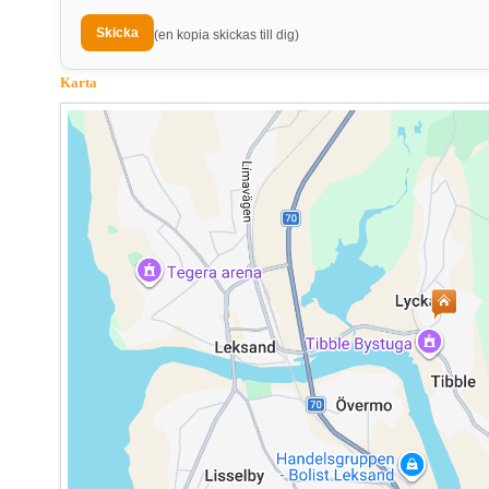
(en kopia skickas till dig)
Karta