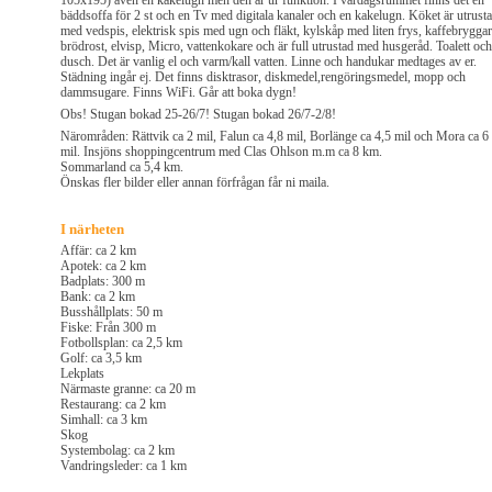
105x195) även en kakelugn men den är ur funktion. I vardagsrummet finns det en
bäddsoffa för 2 st och en Tv med digitala kanaler och en kakelugn. Köket är utrusta
med vedspis, elektrisk spis med ugn och fläkt, kylskåp med liten frys, kaffebryggar
brödrost, elvisp, Micro, vattenkokare och är full utrustad med husgeråd. Toalett och
dusch. Det är vanlig el och varm/kall vatten. Linne och handukar medtages av er.
Städning ingår ej. Det finns disktrasor, diskmedel,rengöringsmedel, mopp och
dammsugare. Finns WiFi. Går att boka dygn!
Obs! Stugan bokad 25-26/7! Stugan bokad 26/7-2/8!
Närområden: Rättvik ca 2 mil, Falun ca 4,8 mil, Borlänge ca 4,5 mil och Mora ca 6
mil. Insjöns shoppingcentrum med Clas Ohlson m.m ca 8 km.
Sommarland ca 5,4 km.
Önskas fler bilder eller annan förfrågan får ni maila.
I närheten
Affär: ca 2 km
Apotek: ca 2 km
Badplats: 300 m
Bank: ca 2 km
Busshållplats: 50 m
Fiske: Från 300 m
Fotbollsplan: ca 2,5 km
Golf: ca 3,5 km
Lekplats
Närmaste granne: ca 20 m
Restaurang: ca 2 km
Simhall: ca 3 km
Skog
Systembolag: ca 2 km
Vandringsleder: ca 1 km