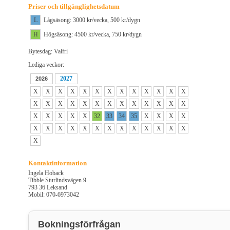
Priser och tillgänglighetsdatum
L
Lågsäsong: 3000 kr/vecka, 500 kr/dygn
H
Högsäsong: 4500 kr/vecka, 750 kr/dygn
Bytesdag: Valfri
Lediga veckor:
2027
2026
X
X
X
X
X
X
X
X
X
X
X
X
X
X
X
X
X
X
X
X
X
X
X
X
X
X
X
X
X
X
X
32
33
34
35
X
X
X
X
X
X
X
X
X
X
X
X
X
X
X
X
X
X
Kontaktinformation
Ingela Hoback
Tibble Sturlindsvägen 9
793 36 Leksand
Mobil: 070-6973042
Bokningsförfrågan