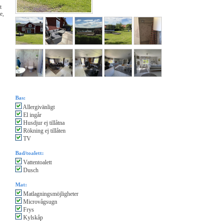
t
e,
Bas:
Allergivänligt
El ingår
Husdjur ej tillåtna
Rökning ej tillåten
TV
Bad/toalett:
Vattentoalett
Dusch
Mat:
Matlagningsmöjligheter
Microvågsugn
Frys
Kylskåp