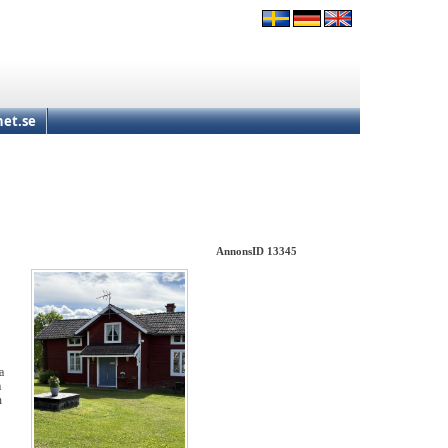
et.se
AnnonsID 13345
a
a
n