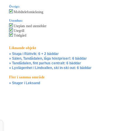
Övrigt:
Mobiltelefontäckning
Utomhus:
Uteplats med utemöbler
Utegrill
Trädgård
Liknande objekt
» Stuga i Rättvik: 6 + 2 bäddar
» Sälen, Tandådalen, låga höstpriser!: 6 bäddar
» Tandådalen, fint parhus centralt: 6 bäddar
» Lyxlägenhet i Lindvallen, ski in-ski out: 6 bäddar
Fler i samma område
» Stugor i Leksand