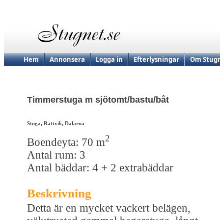
Hem
Annonsera
Logga in
Efterlysningar
Om Stugn
Timmerstuga m sjötomt/bastu/båt
Stuga, Rättvik, Dalarna
2
Boendeyta: 70 m
Antal rum: 3
Antal bäddar: 4 + 2 extrabäddar
Beskrivning
Detta är en mycket vackert belägen,