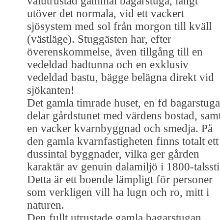
välutrustad gammal bagarstuga, långt
utöver det normala, vid ett vackert
sjösystem med sol från morgon till kväll
(västläge). Stuggästen har, efter
överenskommelse, även tillgång till en
vedeldad badtunna och en exklusiv
vedeldad bastu, bägge belägna direkt vid
sjökanten!
Det gamla timrade huset, en fd bagarstuga
delar gårdstunet med värdens bostad, sam
en vacker kvarnbyggnad och smedja. På
den gamla kvarnfastigheten finns totalt ett
dussintal byggnader, vilka ger gården
karaktär av genuin dalamiljö i 1800-talssti
Detta är ett boende lämpligt för personer
som verkligen vill ha lugn och ro, mitt i
naturen.
Den fullt utrustade gamla bagarstugan