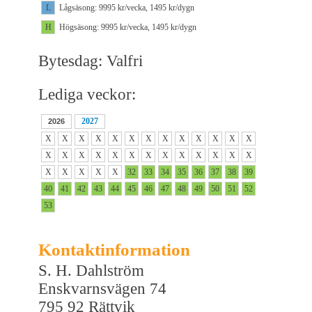
L
Lågsäsong: 9995 kr/vecka, 1495 kr/dygn
H
Högsäsong: 9995 kr/vecka, 1495 kr/dygn
Bytesdag: Valfri
Lediga veckor:
2027
2026
X
X
X
X
X
X
X
X
X
X
X
X
X
X
X
X
X
X
X
X
X
X
X
X
X
X
X
X
X
X
X
32
33
34
35
36
37
38
39
40
41
42
43
44
45
46
47
48
49
50
51
52
53
Kontaktinformation
S. H. Dahlström
Enskvarnsvägen 74
795 92 Rättvik