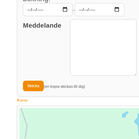
–
Meddelande
(en kopia skickas till dig)
Karta