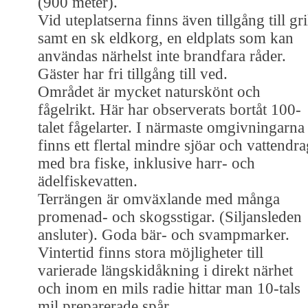
(900 meter).
Vid uteplatserna finns även tillgång till gri
samt en sk eldkorg, en eldplats som kan
användas närhelst inte brandfara råder.
Gäster har fri tillgång till ved.
Området är mycket naturskönt och
fågelrikt. Här har observerats bortåt 100-
talet fågelarter. I närmaste omgivningarna
finns ett flertal mindre sjöar och vattendr
med bra fiske, inklusive harr- och
ädelfiskevatten.
Terrängen är omväxlande med många
promenad- och skogsstigar. (Siljansleden
ansluter). Goda bär- och svampmarker.
Vintertid finns stora möjligheter till
varierade längskidåkning i direkt närhet
och inom en mils radie hittar man 10-tals
mil preparerade spår.