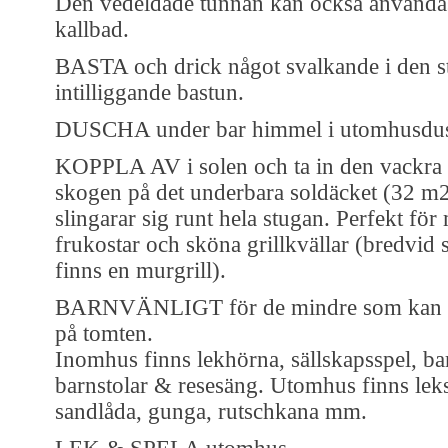
Den vedeldade tunnan kan också använd
kallbad.
BASTA och drick något svalkande i den s
intilliggande bastun.
DUSCHA under bar himmel i utomhusdu
KOPPLA AV i solen och ta in den vackra 
skogen på det underbara soldäcket (32 m
slingarar sig runt hela stugan. Perfekt för
frukostar och sköna grillkvällar (bredvid 
finns en murgrill).
BARNVÄNLIGT för de mindre som kan rör
på tomten.
Inomhus finns lekhörna, sällskapsspel, ba
barnstolar & resesäng. Utomhus finns lek
sandlåda, gunga, rutschkana mm.