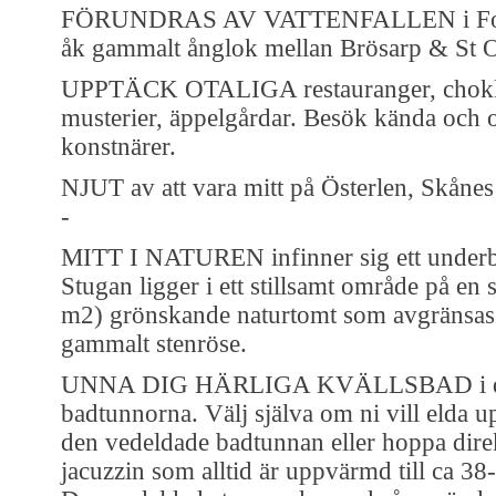
FÖRUNDRAS AV VATTENFALLEN i Forsa
åk gammalt ånglok mellan Brösarp & St 
UPPTÄCK OTALIGA restauranger, chokla
musterier, äppelgårdar. Besök kända och
konstnärer.
NJUT av att vara mitt på Österlen, Skånes
-
MITT I NATUREN infinner sig ett underb
Stugan ligger i ett stillsamt område på en 
m2) grönskande naturtomt som avgränsas 
gammalt stenröse.
UNNA DIG HÄRLIGA KVÄLLSBAD i de
badtunnorna. Välj själva om ni vill elda 
den vedeldade badtunnan eller hoppa direk
jacuzzin som alltid är uppvärmd till ca 38