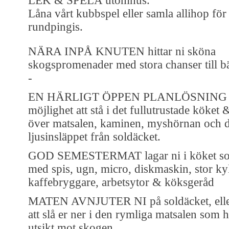
LEK & SPELA utomhus.
Låna vårt kubbspel eller samla allihop fö
rundpingis.
NÄRA INPÅ KNUTEN hittar ni sköna
skogspromenader med stora chanser till 
-
EN HÄRLIGT ÖPPEN PLANLÖSNING g
möjlighet att stå i det fullutrustade köket 
över matsalen, kaminen, myshörnan och d
ljusinsläppet från soldäcket.
GOD SEMESTERMAT lagar ni i köket som
med spis, ugn, micro, diskmaskin, stor kyl
kaffebryggare, arbetsytor & köksgeråd
MATEN AVNJUTER NI på soldäcket, eller 
att slå er ner i den rymliga matsalen som h
utsikt mot skogen