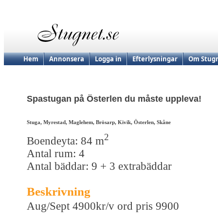
Hem
Annonsera
Logga in
Efterlysningar
Om Stugn
Spastugan på Österlen du måste uppleva!
Stuga, Myrestad, Maglehem, Brösarp, Kivik, Österlen, Skåne
2
Boendeyta: 84 m
Antal rum: 4
Antal bäddar: 9 + 3 extrabäddar
Beskrivning
Aug/Sept 4900kr/v ord pris 9900