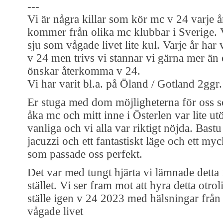
---
Vi är några killar som kör mc v 24 varje å
kommer från olika mc klubbar i Sverige. V
sju som vågade livet lite kul. Varje år har v
v 24 men trivs vi stannar vi gärna mer än
önskar återkomma v 24.
Vi har varit bl.a. på Öland / Gotland 2ggr.
Er stuga med dom möjligheterna för oss so
åka mc och mitt inne i Österlen var lite ut
vanliga och vi alla var riktigt nöjda. Bast
jacuzzi och ett fantastiskt läge och ett myc
som passade oss perfekt.
Det var med tungt hjärta vi lämnade detta 
stället. Vi ser fram mot att hyra detta otrol
ställe igen v 24 2023 med hälsningar från 
vågade livet