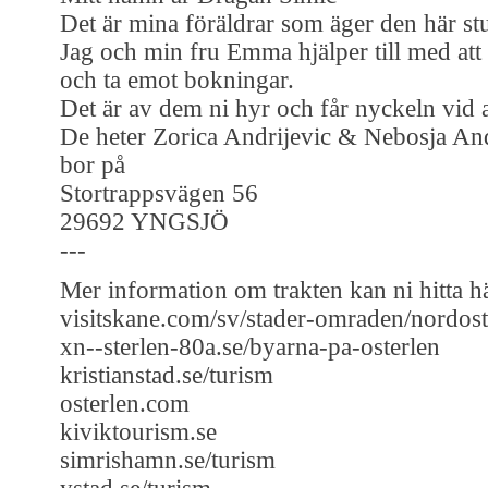
Det är mina föräldrar som äger den här st
Jag och min fru Emma hjälper till med att
och ta emot bokningar.
Det är av dem ni hyr och får nyckeln vid
De heter Zorica Andrijevic & Nebosja And
bor på
Stortrappsvägen 56
29692 YNGSJÖ
---
Mer information om trakten kan ni hitta h
visitskane.com/sv/stader-omraden/nordos
xn--sterlen-80a.se/byarna-pa-osterlen
kristianstad.se/turism
osterlen.com
kiviktourism.se
simrishamn.se/turism