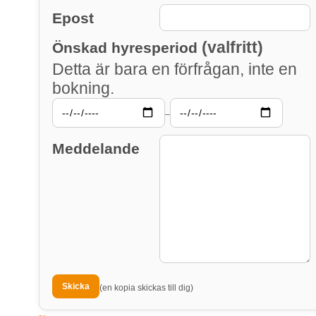
Epost
(valfritt)
Önskad hyresperiod
Detta är bara en förfrågan, inte en
bokning.
–
Meddelande
(en kopia skickas till dig)