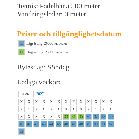
Tennis: Padelbana 500 meter
Vandringsleder: 0 meter
Priser och tillgänglighetsdatum
L
Lågsäsong: 20000 kr/vecka
H
Högsäsong: 25000 kr/vecka
Bytesdag: Söndag
Lediga veckor:
2027
2026
X
X
X
X
X
X
X
X
X
X
X
X
X
X
X
X
X
X
X
X
X
X
X
X
X
X
X
X
X
X
X
X
33
34
35
36
37
38
39
40
41
42
43
44
45
46
47
48
49
50
51
52
53