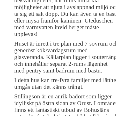
bekvämligheter, här finns utmärkta
möjligheter att njuta i avslappnad miljö o
ta sig ett salt dopp. Du kan även ta en bas
eller mysa framför kaminen. Uteduschen
med varmvatten invid berget måste
upplevas!
Huset är inrett i tre plan med 7 sovrum oc
generöst kök/vardagsrum med
glasveranda. Källarplan ligger i souterrän
och innehåller separat 2-rums lägenhet
med pentry samt badrum med bastu.
I detta hus kan tre-fyra familjer med lätthe
umgås utan det känns trångt.
Stillingsön är en anrik badort som ligger
idylliskt på östra sidan av Orust. I område
finns ett fantastiskt utbud av Bohusläns