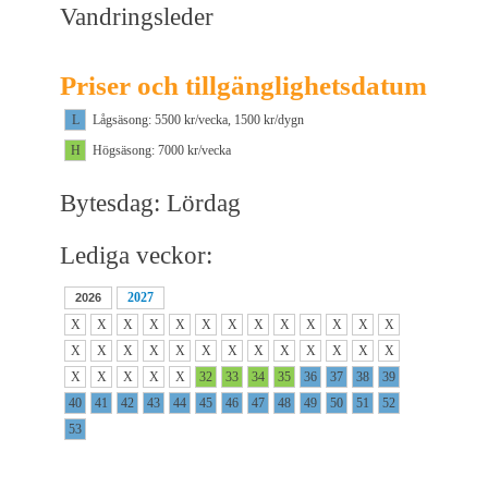
Vandringsleder
Priser och tillgänglighetsdatum
L
Lågsäsong: 5500 kr/vecka, 1500 kr/dygn
H
Högsäsong: 7000 kr/vecka
Bytesdag: Lördag
Lediga veckor:
2027
2026
X
X
X
X
X
X
X
X
X
X
X
X
X
X
X
X
X
X
X
X
X
X
X
X
X
X
X
X
X
X
X
32
33
34
35
36
37
38
39
40
41
42
43
44
45
46
47
48
49
50
51
52
53