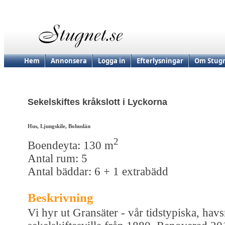
Hem
Annonsera
Logga in
Efterlysningar
Om Stugn
Sekelskiftes kråkslott i Lyckorna
Hus, Ljungskile, Bohuslän
2
Boendeyta: 130 m
Antal rum: 5
Antal bäddar: 6 + 1 extrabädd
Beskrivning
Vi hyr ut Gransäter - vår tidstypiska, hav