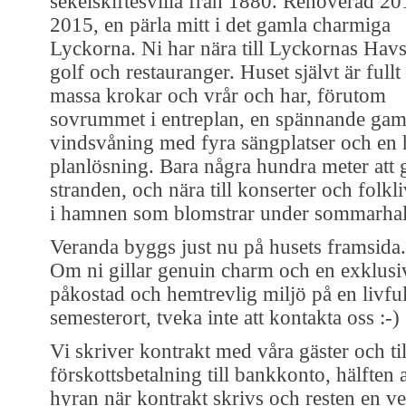
sekelskiftesvilla från 1880. Renoverad 20
2015, en pärla mitt i det gamla charmiga
Lyckorna. Ni har nära till Lyckornas Hav
golf och restauranger. Huset självt är fullt
massa krokar och vrår och har, förutom
sovrummet i entreplan, en spännande ga
vindsvåning med fyra sängplatser och en 
planlösning. Bara några hundra meter att gå
stranden, och nära till konserter och folkl
i hamnen som blomstrar under sommarhal
Veranda byggs just nu på husets framsida.
Om ni gillar genuin charm och en exklusi
påkostad och hemtrevlig miljö på en livful
semesterort, tveka inte att kontakta oss :-)
Vi skriver kontrakt med våra gäster och ti
förskottsbetalning till bankkonto, hälften 
hyran när kontrakt skrivs och resten en v