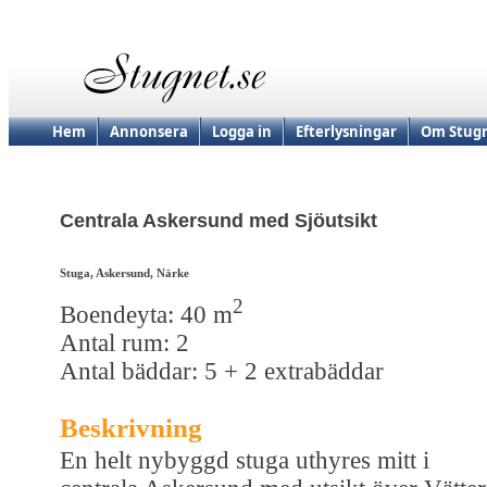
Hem
Annonsera
Logga in
Efterlysningar
Om Stugn
Centrala Askersund med Sjöutsikt
Stuga, Askersund, Närke
2
Boendeyta: 40 m
Antal rum: 2
Antal bäddar: 5 + 2 extrabäddar
Beskrivning
En helt nybyggd stuga uthyres mitt i