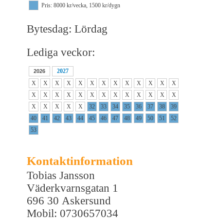
Pris: 8000 kr/vecka, 1500 kr/dygn
Bytesdag: Lördag
Lediga veckor:
2027
2026
X
X
X
X
X
X
X
X
X
X
X
X
X
X
X
X
X
X
X
X
X
X
X
X
X
X
X
X
X
X
X
32
33
34
35
36
37
38
39
40
41
42
43
44
45
46
47
48
49
50
51
52
53
Kontaktinformation
Tobias Jansson
Väderkvarnsgatan 1
696 30 Askersund
Mobil: 0730657034