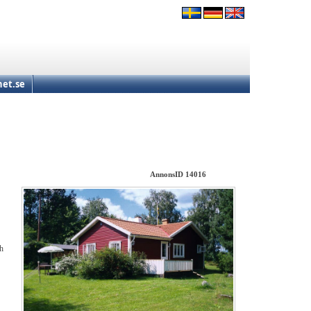
et.se
AnnonsID 14016
ch