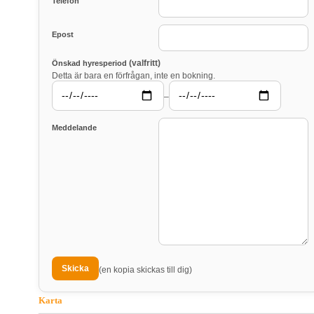
Telefon
Epost
(valfritt)
Önskad hyresperiod
Detta är bara en förfrågan, inte en bokning.
–
Meddelande
(en kopia skickas till dig)
Karta