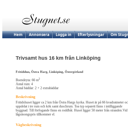
Hem
Annonsera
Logga in
Efterlysningar
Om Stugn
Trivsamt hus 16 km från Linköping
Fritidshus, Östra Harg, Linköping, Östergötland
2
Boendeyta: 66 m
Antal rum: 4
Antal bäddar: 2 + 2 extrabäddar
Beskrivning
Fritidshuset ligger ca 2 km från Östra Hargs kyrka. Huset är på 66 kvadratmeter o
uppdelat i tre rum och kök samt duschrum. Toa typ separett finns i intilliggande
byggnad. Till förfogande finns en roddbåt. Huset ligger 50 meter från stranden.Vid
lågsäsongspris tillkommer el.
Vägbeskrivning