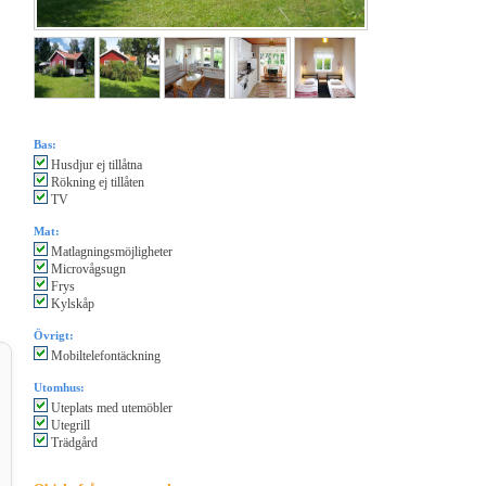
Bas:
Husdjur ej tillåtna
Rökning ej tillåten
TV
Mat:
Matlagningsmöjligheter
Microvågsugn
Frys
Kylskåp
Övrigt:
Mobiltelefontäckning
Utomhus:
Uteplats med utemöbler
Utegrill
Trädgård