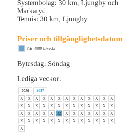
Systembolag: 30 km, Ljungby och
Markaryd
Tennis: 30 km, Ljungby
Priser och tillgänglighetsdatum
Pris: 4900 kr/vecka
Bytesdag: Söndag
Lediga veckor:
2027
2026
X
X
X
X
X
X
X
X
X
X
X
X
X
X
X
X
X
X
X
X
X
X
X
X
X
X
X
X
X
X
X
32
X
X
X
X
X
X
X
X
X
X
X
X
X
X
X
X
X
X
X
X
X