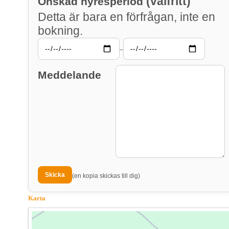
(valfritt)
Önskad hyresperiod
Detta är bara en förfrågan, inte en
bokning.
–
Meddelande
(en kopia skickas till dig)
Karta