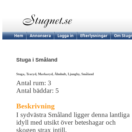
Hem
Annonsera
Logga in
Efterlysningar
Om Stugn
Stuga i Småland
Stuga, Traryd, Markaryd, Älmhult, Ljungby, Småland
Antal rum: 3
Antal bäddar: 5
Beskrivning
I sydvästra Småland ligger denna lantliga
idyll med utsikt över beteshagar och
skogen strax intill.