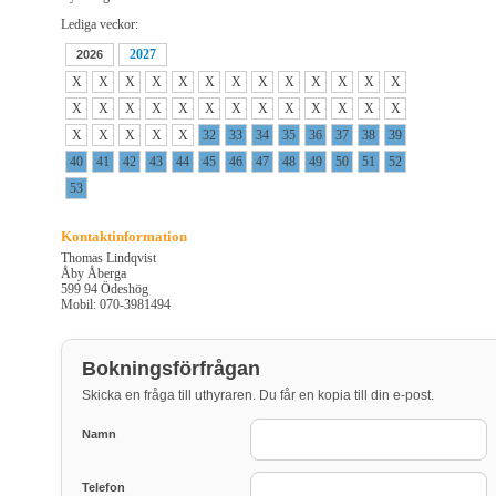
Lediga veckor:
2027
2026
X
X
X
X
X
X
X
X
X
X
X
X
X
X
X
X
X
X
X
X
X
X
X
X
X
X
X
X
X
X
X
32
33
34
35
36
37
38
39
40
41
42
43
44
45
46
47
48
49
50
51
52
53
Kontaktinformation
Thomas Lindqvist
Åby Åberga
599 94 Ödeshög
Mobil: 070-3981494
Bokningsförfrågan
Skicka en fråga till uthyraren. Du får en kopia till din e-post.
Namn
Telefon