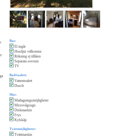
Bas:
n
El ingår
Husdjur välkomna
er
Rökning ej tillåten
Separata sovrum
TV
Bad/toalett:
iga
Vattentoalett
Dusch
Mat:
Matlagningsmöjligheter
Microvågsugn
Diskmaskin
Frys
Kylskåp
Tvättmöjligheter:
Tvättmaskin