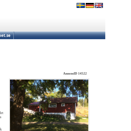
et.se
AnnonsID 14522
det
a
ck