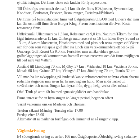
ej tillåt i stugan. Det finns täcke och kuddar för fyra personer.
Till Ödeshögs centrum är det ca 5,1 km där det finns ICA/posten, Systembolag,
Konditori, Bankomat, Frisörer, Restauranger, Turistbyrå/Bibliotek.
Det finns två bensinstationer finns vid Östgötaporten OK/Q8 med Dinéers där man
kan äta och intill finns även Burger King. Preem bensinstation där även Rasta
restaurang finns.
Utflyktsmål, Ullspinneri ca 1,3 km, Rökstenen ca 9,0 km, Naturum Tåkern för den
fågel intresserade ca 15 km, Ombergs naturreservat ca 16 km, Ellen Keys Strand ca
13 km, Alvastra klosterruin, Hästholmen med bad plats och restauranger vid Vätter
och för den som vill spela golf eller äta lunch kan vi rekommendera ett besök på
Ombergs Golf Resort Ca 9,0 km. Fortsätter man att åka vidare genom
golfanläggningen så kommer man fram till ett naturreservat och där finns möjlighet
till bad nere vid Vättern.
Avstånd till Linköping 70 km, Mjölby, 37 km , Väderstad 18 km, Vadstena 35 km,
Motala 60 km, Gränna 37 km, Visingsö 47 km, Jönköping 70 km, Tranås 32 km
Vill man ha lite avkoppling på landet så kan vi rekommendera att hyra våran charm
röda lilla stuga där man även får ha med sig sin hund. Men ändå närhet till
sevärdheter och natur. Stugan kan hyras från, dygn, helg, vecka eller månad.
Obs! Tänk på att ni får ha med egna sängkläder och handdukar.
Finns intresse för att hyra stugan än längre period, begär en offert.
Varmt välkomna önskar Madelen och Thomas.
Telefon säkrast Måndag- Torsdag efter 17.00
Fredag efter 13.00
Alternativ att ni mailar en förfrågan och lämnar tel nr så ringer vi upp.
Vägbeskrivning
E4 södergående sväng av avfart 106 mot Östgötaporten/Ödeshög, sväng sedan av