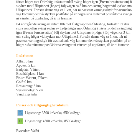
första höger mot Ödeshög i nästa rondell sväng höger igen (Preem bensinstation) fö
skylten mot Ullspinneri (höger) följ vägen ca 3 km och sväng höger vid kyrkan mo
Ullspinneri. Fortsätt denna väg ca 1 km, när ni passerat varningsskylt för avsmalna
väg kommer det två stycken postlådor på er högra sida mittemot postlådorna sväng
ni vänster på uppfarten, då är ni framme.
E4 norrgående sväng av avfart 106 mot Östgötaporten/Ödeshög, fortsätt runt den
stora rondellen sväng sedan av tredje höger mot Ödeshög i nästa rondell sväng hög
igen (Preem bensinstation) följ skylten mot Ullspinneri (höger) följ vägen ca 3 km
och sväng höger vid kyrkan mot Ullspinneri. Fortsätt denna väg ca 1 km, när ni
passerat varningsskylt för avsmalnade väg kommer det två stycken postlådor på er
högra sida mittemot postlådorna svänger ni vänster på uppfarten, då är ni framme.
I närheten
Affär: 5 km
Apotek: 5 km
Badplats: Vättern
Busshållplats: 1 km
Fiske: Vättern, Tåkern
Golf: 9 km
Restaurang: 5 km
Systembolag: 5 km
Vandringsleder
Priser och tillgänglighetsdatum
L
Lågsäsong: 3500 kr/vecka, 650 kr/dygn
H
Högsäsong: 4500 kr/vecka, 850 kr/dygn
Bytesdag: Valfri