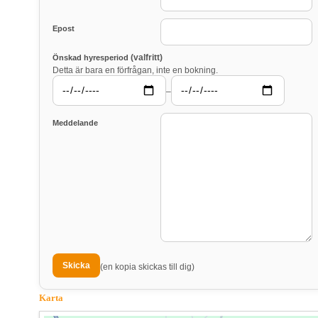
Epost
(valfritt)
Önskad hyresperiod
Detta är bara en förfrågan, inte en bokning.
–
Meddelande
(en kopia skickas till dig)
Karta