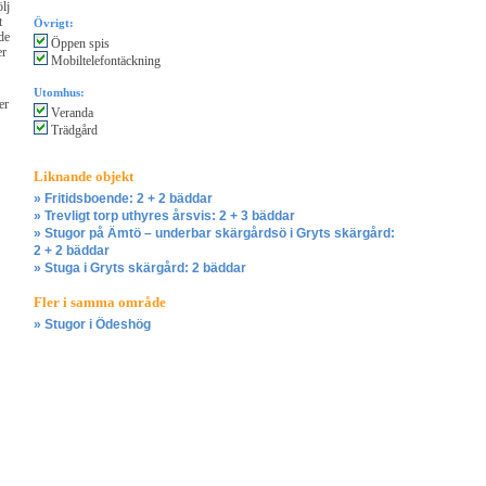
lj
t
Övrigt:
de
Öppen spis
er
Mobiltelefontäckning
Utomhus:
er
Veranda
Trädgård
Liknande objekt
» Fritidsboende: 2 + 2 bäddar
» Trevligt torp uthyres årsvis: 2 + 3 bäddar
» Stugor på Ämtö – underbar skärgårdsö i Gryts skärgård:
2 + 2 bäddar
» Stuga i Gryts skärgård: 2 bäddar
Fler i samma område
» Stugor i Ödeshög