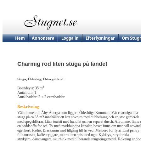
Hem
Annonsera
Logga in
Efterlysningar
Om Stugn
Charmig röd liten stuga på landet
Stuga, Ödeshög, Östergötland
2
Boendeyta: 35 m
Antal rum: 1
Antal bäddar: 2 + 2 extrabäddar
Beskrivning
Välkommen till Åby Åberga som ligger i Ödeshögs Kommun. Vår charmiga lilla
stuga på ca 35 m2 innehåller ett litet sovrum med dubbelsäng och en stor garderob
med spegeldörrar. Liten toalett med handfat och en separat dusch. Allrummet finns 
en bäddsoffa för två. Tv med markbundna kanaler, boxer finns om man vill använd
eget kort. Radio. Braskamin med tillgång till fri ved. Matbord för fyra. Litet pentry
fullt utrustat, kaffebryggare, mikro liten spis med ugn. Kyl/frys, strykbräda,
strykjärn, dammsugare, skurhink med tillhörande rengöringsmedel. Rökning är do