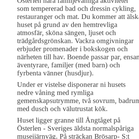
Österlen nära familjevänliga aktiviteter
som tempererad bad och dressin cykling,
restauranger och mat. Du kommer att älsk
huset på grund av den hemtrevliga
atmosfär, sköna sängen, ljuset och
trädgårdsgrönskan. Vackra omgivningar
erbjuder promenader i bokskogen och
närheten till hav. Boende passar par, ensa
äventyrare, familjer (med barn) och
fyrbenta vänner (husdjur).
Under er vistelse disponerar ni husets
nedre våning med rymliga
gemenskapsutrymme, två sovrum, badru
med dusch och välutrustat kök.
Huset ligger granne till Ångtåget på
Österlen - Sveriges äldsta normalspåriga
museijärnväg. På sträckan Brösarp- S:t