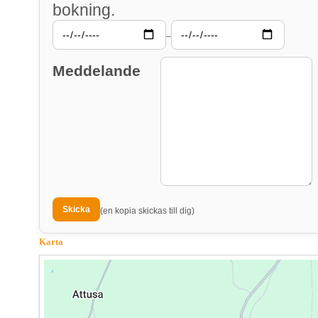
bokning.
–
Meddelande
(en kopia skickas till dig)
Karta