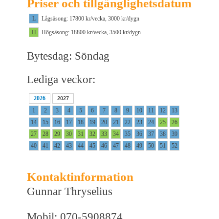
Priser och tillgänglighetsdatum
L
Lågsäsong: 17800 kr/vecka, 3000 kr/dygn
H
Högsäsong: 18800 kr/vecka, 3500 kr/dygn
Bytesdag: Söndag
Lediga veckor:
2026
2027
1
2
3
4
5
6
7
8
9
10
11
12
13
14
15
16
17
18
19
20
21
22
23
24
25
26
27
28
29
30
31
32
33
34
35
36
37
38
39
40
41
42
43
44
45
46
47
48
49
50
51
52
Kontaktinformation
Gunnar Thryselius
Mobil: 070-5908874