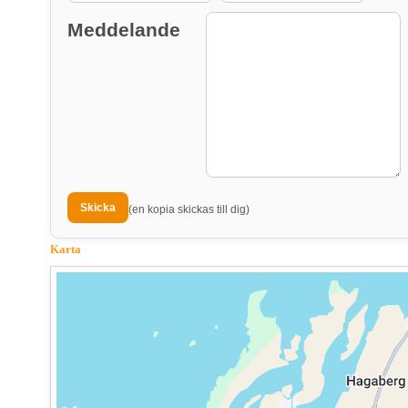
Meddelande
(en kopia skickas till dig)
Karta