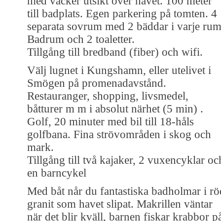
med vacker utsikt över havet. 100 meter
till badplats. Egen parkering på tomten. 4
separata sovrum med 2 bäddar i varje rum
Badrum och 2 toaletter.
Tillgång till bredband (fiber) och wifi.
Välj lugnet i Kungshamn, eller utelivet i
Smögen på promenadavstånd.
Restauranger, shopping, livsmedel,
båtturer m m i absolut närhet (5 min) .
Golf, 20 minuter med bil till 18-håls
golfbana. Fina strövområden i skog och
mark.
Tillgång till två kajaker, 2 vuxencyklar oc
en barncykel
Med båt når du fantastiska badholmar i rö
granit som havet slipat. Makrillen väntar
när det blir kväll, barnen fiskar krabbor p