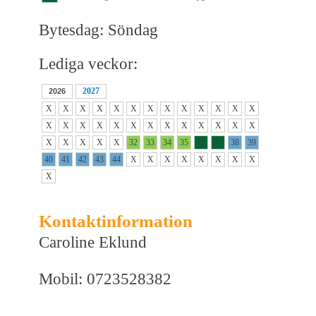
Bytesdag: Söndag
Lediga veckor:
2027
2026
X
X
X
X
X
X
X
X
X
X
X
X
X
X
X
X
X
X
X
X
X
X
X
X
X
X
X
X
X
X
X
32
33
34
35
36
37
38
39
40
41
42
43
44
X
X
X
X
X
X
X
X
X
Kontaktinformation
Caroline Eklund
Mobil: 0723528382