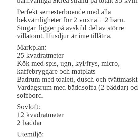
barnvänliga Skrea strand på totalt 35 kvm
Perfekt semesterboende med alla
bekvämligheter för 2 vuxna + 2 barn.
Stugan ligger på avskild del av större
villatomt. Husdjur är inte tillåtna.
Markplan:
25 kvadratmeter
Kök med spis, ugn, kyl/frys, micro,
kaffebryggare och matplats
Badrum med toalett, dusch och tvättmask
Vardagsrum med bäddsoffa (2 bäddar) oc
soffbord.
Sovloft:
12 kvadratmeter
2 bäddar
Utemiljö: