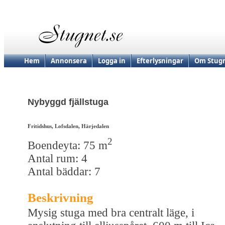
Hem
Annonsera
Logga in
Efterlysningar
Om Stugn
Nybyggd fjällstuga
Fritidshus, Lofsdalen, Härjedalen
2
Boendeyta: 75 m
Antal rum: 4
Antal bäddar: 7
Beskrivning
Mysig stuga med bra centralt läge, i