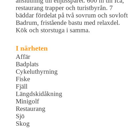
anslutning till elljusspåret. 600 m till Ica,
restaurang trapper och turistbyrån. 7
bäddar fördelat på två sovrum och sovloft
Badrum, fristående bastu med relaxdel.
Kök och storstuga i samma.
I närheten
Affär
Badplats
Cykeluthyrning
Fiske
Fjäll
Längdskidåkning
Minigolf
Restaurang
Sjö
Skog