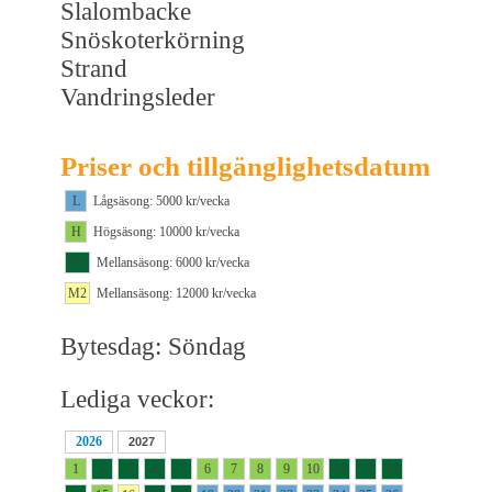
Slalombacke
Snöskoterkörning
Strand
Vandringsleder
Priser och tillgänglighetsdatum
L
Lågsäsong: 5000 kr/vecka
H
Högsäsong: 10000 kr/vecka
M1
Mellansäsong: 6000 kr/vecka
M2
Mellansäsong: 12000 kr/vecka
Bytesdag: Söndag
Lediga veckor:
2026
2027
1
2
3
4
5
6
7
8
9
10
11
12
13