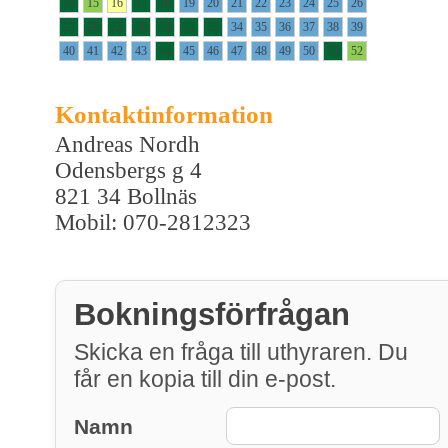
14
15
16
17
18
19
20
21
22
23
24
25
26
27
28
29
30
31
32
33
34
35
36
37
38
39
40
41
42
43
44
45
46
47
48
49
50
51
52
Kontaktinformation
Andreas Nordh
Odensbergs g 4
821 34 Bollnäs
Mobil: 070-2812323
Bokningsförfrågan
Skicka en fråga till uthyraren. Du
får en kopia till din e-post.
Namn