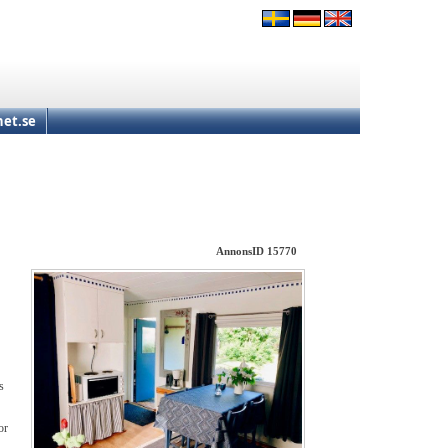
et.se
AnnonsID 15770
s
or