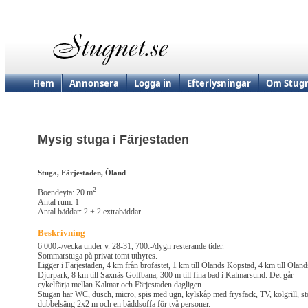
Hem
Annonsera
Logga in
Efterlysningar
Om Stugn
Mysig stuga i Färjestaden
Stuga, Färjestaden, Öland
2
Boendeyta: 20 m
Antal rum: 1
Antal bäddar: 2 + 2 extrabäddar
Beskrivning
6 000:-/vecka under v. 28-31, 700:-/dygn resterande tider.
Sommarstuga på privat tomt uthyres.
Ligger i Färjestaden, 4 km från brofästet, 1 km till Ölands Köpstad, 4 km till Öland
Djurpark, 8 km till Saxnäs Golfbana, 300 m till fina bad i Kalmarsund. Det går
cykelfärja mellan Kalmar och Färjestaden dagligen.
Stugan har WC, dusch, micro, spis med ugn, kylskåp med frysfack, TV, kolgrill, st
dubbelsäng 2x2 m och en bäddsoffa för två personer.