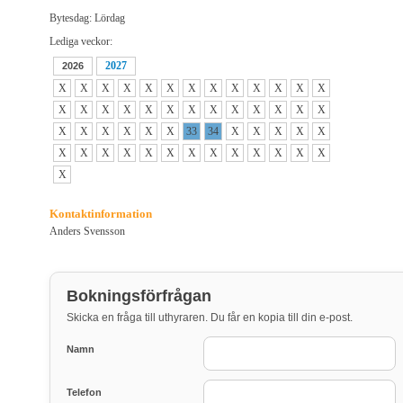
Bytesdag: Lördag
Lediga veckor:
2027
2026
X
X
X
X
X
X
X
X
X
X
X
X
X
X
X
X
X
X
X
X
X
X
X
X
X
X
X
X
X
X
X
X
33
34
X
X
X
X
X
X
X
X
X
X
X
X
X
X
X
X
X
X
X
Kontaktinformation
Anders Svensson
Bokningsförfrågan
Skicka en fråga till uthyraren. Du får en kopia till din e-post.
Namn
Telefon