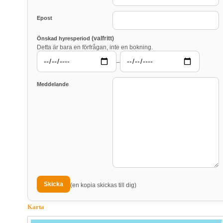
Epost
(valfritt)
Önskad hyresperiod
Detta är bara en förfrågan, inte en bokning.
–
Meddelande
(en kopia skickas till dig)
Karta