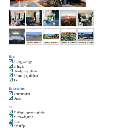
å
Bas:
Allergivänligt
El ingår
Husdjur ej tillåtna
Rökning ej tillåten
TV
Bad/toalett:
Vattentoalett
Dusch
Mat:
Matlagningsmöjligheter
Microvågsugn
Frys
Kylskåp