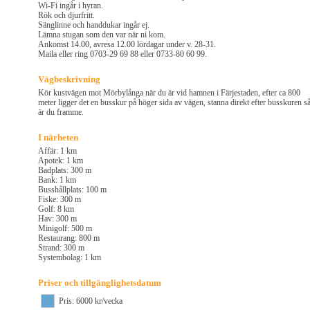
Wi-Fi ingår i hyran.
Rök och djurfritt.
Sänglinne och handdukar ingår ej.
Lämna stugan som den var när ni kom.
Ankomst 14.00, avresa 12.00 lördagar under v. 28-31.
Maila eller ring 0703-29 69 88 eller 0733-80 60 99.
Vägbeskrivning
Kör kustvägen mot Mörbylånga när du är vid hamnen i Färjestaden, efter ca 800
meter ligger det en busskur på höger sida av vägen, stanna direkt efter busskuren s
är du framme.
I närheten
Affär: 1 km
Apotek: 1 km
Badplats: 300 m
Bank: 1 km
Busshållplats: 100 m
Fiske: 300 m
Golf: 8 km
Hav: 300 m
Minigolf: 500 m
Restaurang: 800 m
Strand: 300 m
Systembolag: 1 km
Priser och tillgänglighetsdatum
Pris: 6000 kr/vecka