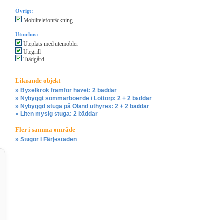
Övrigt:
Mobiltelefontäckning
Utomhus:
Uteplats med utemöbler
Utegrill
Trädgård
Liknande objekt
» Byxelkrok framför havet: 2 bäddar
» Nybyggt sommarboende i Löttorp: 2 + 2 bäddar
» Nybyggd stuga på Öland uthyres: 2 + 2 bäddar
» Liten mysig stuga: 2 bäddar
Fler i samma område
» Stugor i Färjestaden