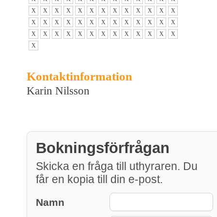
X
X
X
X
X
X
X
X
X
X
X
X
X
X
X
X
X
X
X
X
X
X
X
X
X
X
X
X
X
X
X
X
X
X
X
X
X
X
X
X
Kontaktinformation
Karin Nilsson
Bokningsförfrågan
Skicka en fråga till uthyraren. Du
får en kopia till din e-post.
Namn