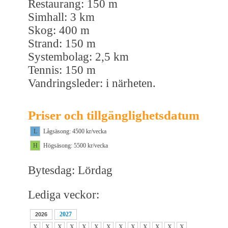
Restaurang: 150 m
Simhall: 3 km
Skog: 400 m
Strand: 150 m
Systembolag: 2,5 km
Tennis: 150 m
Vandringsleder: i närheten.
Priser och tillgänglighetsdatum
L
Lågsäsong: 4500 kr/vecka
H
Högsäsong: 5500 kr/vecka
Bytesdag: Lördag
Lediga veckor:
2027
2026
X
X
X
X
X
X
X
X
X
X
X
X
X