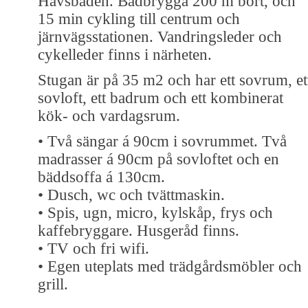
Havsbaden. Badbrygga 200 m bort, och
15 min cykling till centrum och
järnvägsstationen. Vandringsleder och
cykelleder finns i närheten.
Stugan är på 35 m2 och har ett sovrum, et
sovloft, ett badrum och ett kombinerat
kök- och vardagsrum.
• Två sängar á 90cm i sovrummet. Två
madrasser á 90cm på sovloftet och en
bäddsoffa á 130cm.
• Dusch, wc och tvättmaskin.
• Spis, ugn, micro, kylskåp, frys och
kaffebryggare. Husgeråd finns.
• TV och fri wifi.
• Egen uteplats med trädgårdsmöbler och
grill.