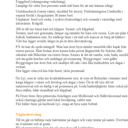
Friggebod (våningssäng+enkelsäng).
Lämpligt för cirka fyra personer totalt inkl barn för att inte kännas trångt.
Utomhusdusch (varmt vatten, skyddad för insyn). Förbränningstoa Cinderella i
separat förråd i skogskanten 30 meter bort.
Uteplatser: bord och stolar, i sydost (frukostläge) och veranda i västerläge med
infravärme. Kolgrill.
200 m till öns bästa bad och klippor. Strand- och klippbad.
Tomten, med stor gräsmatta, lämpar sig utmärkt för barn och vuxna. Gott om plats 
fotboll, badminton mm. En trädkoja finns i ett träd och massor av berg att klättra i.
Vårt hus ligger avskilt, längst in på en liten återvändsväg.
PÅ ön kan du spela minigolf. Man kan även hyra mindre motorbåt eller kajak från
extern person. Man brukar även kunna boka privat långtursbåt för fisketur eller
sälsafari utåt Måseskär via extern firma. Annars är det att vandra, sola, bada, snorkl
och äta goda luncher och middagar på restaurang ¨Bryggvingen¨ som gäller.
Bryggvingen har även fisk och skaldjur till salu i den lilla butiksdelen sex dagar i
veckan.
Den ligger cirka två km från huset; skön promenad.
Ön Lyr, som är cirka nio kvadratkilometer stor, är som ett Bohuslän i miniatyr med
karga klippor i väster och lövskog och ängar i öster. Ön är till viss del ett
naturreservat och en härlig ö att promenera på. Goda badmöjligheter finns också på
flera ställen, både strandbad och klippbad.
På Orust finns flera pittoreska fiskelägen som Mollösund och Hälleviksstrand men
också charmiga gårdar med lokal försäljning, caféer mm.
Fler bilder finns på facebook Lyr- stuga att hyra samt Airbnb
Vägbeskrivning
Till ön går en bilfärja varje halvtimme på dagen och varje timme på natten. Överfart
tar 4 minuter och är gratis.