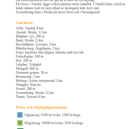
Bil rekommenderas men det går att ta buss till Lyrfärjeläge.
På Orust, i Varekil, ligger också närmsta större mataffär. I Varekil finns också en
lokal slaktare med ett stort utbud av ekologiskt kött, korv mm.
Systembolag finns i Henån på norra Orust och i Stenungsund
I närheten
Affär: Varekil, 8 km
Apotek: Henån, 12 km
Badplats: Lyr, 200 m
Bank: Henån 12 km
Busshållplats: Lyresten, 3 km
Båtuthyrning: Ängöhamn, 2 km
Fiske: kastfiske från klippor. båtfiske ifall hyrt båt
Fotbollsplan: 100 m
Hav: 200 m
Lekplats: Trädgård
Minigolf: 800 m
Närmaste granne: 50 m
Restaurang: 2 km
Ridning: Lyröns entreprenad 2 km
Skärgård: Hela ön
Strand: 200 m
Systembolag: Henån 12 km
Tennis: Nösund 8 km
Priser och tillgänglighetsdatum
L
Lågsäsong: 6100 kr/vecka, 1200 kr/dygn
H
Högsäsong: 10300 kr/vecka, 2050 kr/dygn