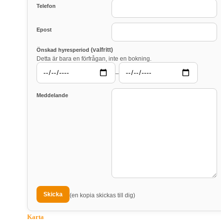
Telefon
Epost
(valfritt)
Önskad hyresperiod
Detta är bara en förfrågan, inte en bokning.
–
Meddelande
(en kopia skickas till dig)
Karta