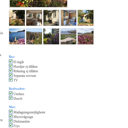
för
a
Bas:
El ingår
Husdjur ej tillåtna
Rökning ej tillåten
Separata sovrum
TV
Bad/toalett:
Utedass
Dusch
Mat:
Matlagningsmöjligheter
Microvågsugn
en
Diskmaskin
Frys