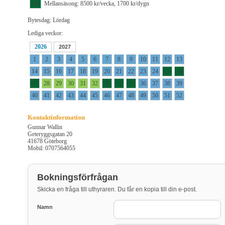
M1
Mellansäsong: 8500 kr/vecka, 1700 kr/dygn
Bytesdag: Lördag
Lediga veckor:
2026
2027
1
2
3
4
5
6
7
8
9
10
11
12
13
14
15
16
17
18
19
20
21
22
23
24
25
26
27
28
29
30
31
32
33
34
35
36
37
38
39
40
41
42
43
44
45
46
47
48
49
50
51
52
Kontaktinformation
Gunnar Wallin
Geteryggsgatan 20
41678 Göteborg
Mobil: 0707564055
Bokningsförfrågan
Skicka en fråga till uthyraren. Du får en kopia till din e-post.
Namn