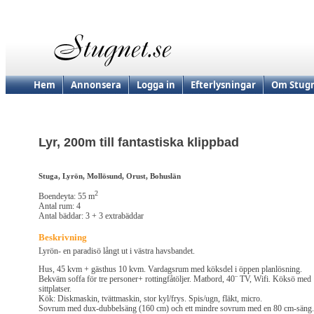
Hem
Annonsera
Logga in
Efterlysningar
Om Stugn
Lyr, 200m till fantastiska klippbad
Stuga, Lyrön, Mollösund, Orust, Bohuslän
2
Boendeyta: 55 m
Antal rum: 4
Antal bäddar: 3 + 3 extrabäddar
Beskrivning
Lyrön- en paradisö långt ut i västra havsbandet.
Hus, 45 kvm + gästhus 10 kvm. Vardagsrum med köksdel i öppen planlösning.
Bekväm soffa för tre personer+ rottingfåtöljer. Matbord, 40¨ TV, Wifi. Köksö med
sittplatser.
Kök: Diskmaskin, tvättmaskin, stor kyl/frys. Spis/ugn, fläkt, micro.
Sovrum med dux-dubbelsäng (160 cm) och ett mindre sovrum med en 80 cm-säng.