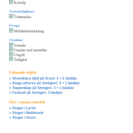
Kylskåp
Tvättmöjligheter:
Tvättmaskin
Övrigt:
Mobiltelefontäckning
Utomhus:
Veranda
Uteplats med utemöbler
Utegrill
Trädgård
Liknande objekt
» Strandnära idyll på Orust: 3 + 2 bäddar
» Stuga uthyres på Smögen!: 3 + 1 bäddar
» Toppenläge på Smögen: 3 + 1 bäddar
» Centralt på Smögen: 3 bäddar
Fler i samma område
» Stugor i Lyrön
» Stugor i Mollösund
» Stugor i Orust