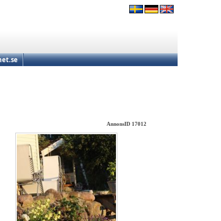
et.se
AnnonsID 17012