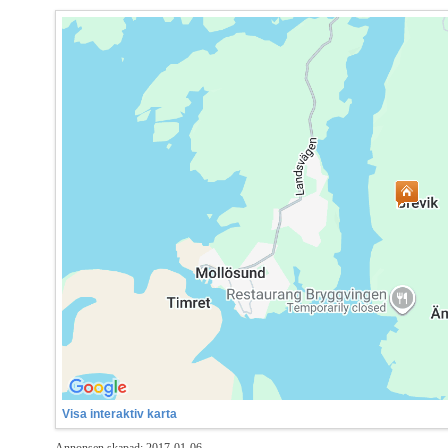
Visa interaktiv karta
Annonsen skapad: 2017-01-06