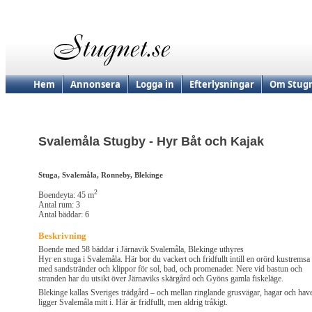
Hem
Annonsera
Logga in
Efterlysningar
Om Stugn
Svalemåla Stugby - Hyr Båt och Kajak
Stuga, Svalemåla, Ronneby, Blekinge
2
Boendeyta: 45 m
Antal rum: 3
Antal bäddar: 6
Beskrivning
Boende med 58 bäddar i Järnavik Svalemåla, Blekinge uthyres
Hyr en stuga i Svalemåla. Här bor du vackert och fridfullt intill en orörd kustremsa
med sandstränder och klippor för sol, bad, och promenader. Nere vid bastun och
stranden har du utsikt över Järnaviks skärgård och Gyöns gamla fiskeläge.
Blekinge kallas Sveriges trädgård – och mellan ringlande grusvägar, hagar och hav
ligger Svalemåla mitt i. Här är fridfullt, men aldrig tråkigt.