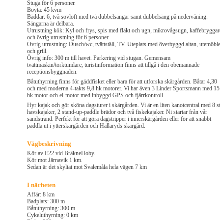
Stuga för 6 personer.
Boyta: 45 kvm
Bäddar: 6, två sovloft med två dubbelsängar samt dubbelsäng på nedervåning.
Sängarna är delbara.
Utrustning kök: Kyl och frys, spis med fläkt och ugn, mikrovågsugn, kaffebryggar
och övrig utrustning för 6 personer.
Övrig utrustning: Dusch/wc, tvättställ, TV. Uteplats med överbyggd altan, utemöbl
och grill.
Övrig info: 300 m till havet. Parkering vid stugan. Gemensam
tvättmaskin/torktumlare, turistinformation finns att tillgå i den obemannade
receptionsbyggnaden.
Båtuthyrning finns för gäddfisket eller bara för att utforska skärgården. Båtar 4,30
och med moderna 4-takts 9,8 hk motorer. Vi har även 3 Linder Sportsmann med 15
hk motor och el-motor med inbyggd GPS och fjärrkontroll.
Hyr kajak och gör sköna dagsturer i skärgården. Vi är en liten kanotcentral med 8 st
havskajaker, 2 stand-up-paddle brädor och två fiskekajaker. Ni startar från vår
sandstrand. Perfekt för att göra dagstripper i innerskärgården eller för att snabbt
paddla ut i ytterskärgården och Hällaryds skärgård.
Vägbeskrivning
Kör av E22 vid BräkneHoby.
Kör mot Järnavik 1 km.
Sedan är det skyltat mot Svalemåla hela vägen 7 km
I närheten
Affär: 8 km
Badplats: 300 m
Båtuthyrning: 300 m
Cykeluthyrning: 0 km