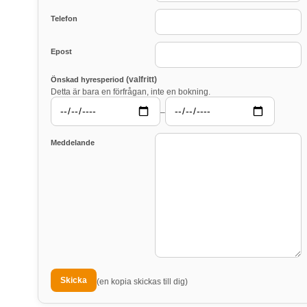
Telefon
Epost
(valfritt)
Önskad hyresperiod
Detta är bara en förfrågan, inte en bokning.
–
Meddelande
(en kopia skickas till dig)