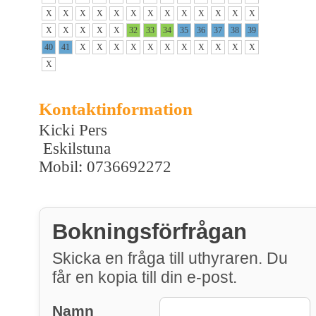
X
X
X
X
X
X
X
X
X
X
X
X
X
X
X
X
X
X
32
33
34
35
36
37
38
39
40
41
X
X
X
X
X
X
X
X
X
X
X
X
Kontaktinformation
Kicki Pers
Eskilstuna
Mobil: 0736692272
Bokningsförfrågan
Skicka en fråga till uthyraren. Du
får en kopia till din e-post.
Namn