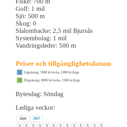
Fiske: 700 m
Golf: 1 mil
Sjö: 500 m
Skog: 0
Slalombacke: 2,5 mil Bjursås
Systembolag: 1 mil
Vandringsleder: 500 m
Priser och tillgänglighetsdatum
L
Lågsäsong: 5000 kr/vecka, 1000 kr/dygn
H
Högsäsong: 8000 kr/vecka, 1500 kr/dygn
Bytesdag: Söndag
Lediga veckor:
2027
2026
X
X
X
X
X
X
X
X
X
X
X
X
X