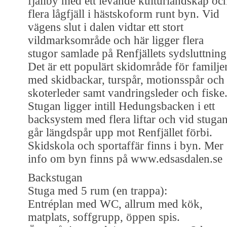
fjällby med ett levande kulturlandskap oc
flera lågfjäll i hästskoform runt byn. Vid
vägens slut i dalen vidtar ett stort
vildmarksområde och här ligger flera
stugor samlade på Renfjällets sydsluttning
Det är ett populärt skidområde för familje
med skidbackar, turspår, motionsspår och
skoterleder samt vandringsleder och fiske
Stugan ligger intill Hedungsbacken i ett
backsystem med flera liftar och vid stuga
går längdspår upp mot Renfjället förbi.
Skidskola och sportaffär finns i byn. Mer
info om byn finns på www.edsasdalen.se
Backstugan
Stuga med 5 rum (en trappa):
Entréplan med WC, allrum med kök,
matplats, soffgrupp, öppen spis.