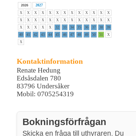
2027
2026
X
X
X
X
X
X
X
X
X
X
X
X
X
X
X
X
X
X
X
X
X
X
X
X
X
X
X
X
X
X
X
32
33
34
35
36
37
38
39
40
41
42
43
44
45
46
47
48
49
50
51
X
X
Kontaktinformation
Renate Hedung
Edsåsdalen 780
83796 Undersåker
Mobil: 0705254319
Bokningsförfrågan
Skicka en fråga till uthyraren. Du