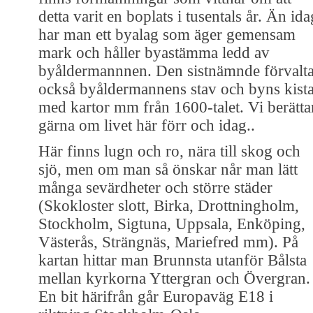
detta varit en boplats i tusentals år. Än ida
har man ett byalag som äger gemensam
mark och håller byastämma ledd av
byåldermannnen. Den sistnämnde förvalta
också byåldermannens stav och byns kist
med kartor mm från 1600-talet. Vi berätta
gärna om livet här förr och idag..
Här finns lugn och ro, nära till skog och
sjö, men om man så önskar når man lätt
många sevärdheter och större städer
(Skokloster slott, Birka, Drottningholm,
Stockholm, Sigtuna, Uppsala, Enköping,
Västerås, Strängnäs, Mariefred mm). På
kartan hittar man Brunnsta utanför Bålsta
mellan kyrkorna Yttergran och Övergran.
En bit härifrån går Europaväg E18 i