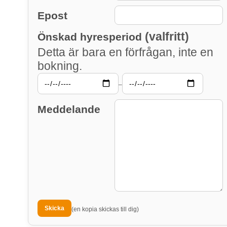
Epost
(valfritt)
Önskad hyresperiod
Detta är bara en förfrågan, inte en
bokning.
–
Meddelande
(en kopia skickas till dig)