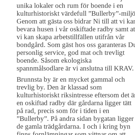
unika lokaler och rum för boende i en
kulturhistoriskt värdefull ”Bullerby”-miljö
Genom att gästa oss bidrar Ni till att vi ka
bevara husen i vår oskiftade radby samt at
vi kan skapa arbetstillfällen utifrån vår
bondgård. Som gäst hos oss garanteras D
personlig service, god mat och trevligt
boende. Såsom ekologiska
spannmålsodlare är vi anslutna till KRAV.
Brunnsta by är en mycket gammal och
trevlig by. Den är klassad som
kulturhistoriskt riksintresse eftersom det ä
en oskiftad radby där gårdarna ligger tätt
på rad, precis som för i tiden i en
”Bullerby”. På andra sidan bygatan ligger
de gamla trädgårdarna. I och i kring byn
finns fornlämningar som vittnar om att