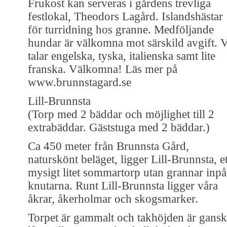
Frukost kan serveras i gårdens trevliga
festlokal, Theodors Lagård. Islandshästar
för turridning hos granne. Medföljande
hundar är välkomna mot särskild avgift. V
talar engelska, tyska, italienska samt lite
franska. Välkomna! Läs mer på
www.brunnstagard.se
Lill-Brunnsta
(Torp med 2 bäddar och möjlighet till 2
extrabäddar. Gäststuga med 2 bäddar.)
Ca 450 meter från Brunnsta Gård,
naturskönt beläget, ligger Lill-Brunnsta, et
mysigt litet sommartorp utan grannar inpå
knutarna. Runt Lill-Brunnsta ligger våra
åkrar, åkerholmar och skogsmarker.
Torpet är gammalt och takhöjden är gans