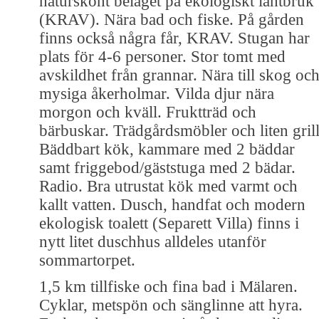
naturskönt beläget på ekologiskt lantbruk
(KRAV). Nära bad och fiske. På gården
finns också några får, KRAV. Stugan har
plats för 4-6 personer. Stor tomt med
avskildhet från grannar. Nära till skog oc
mysiga åkerholmar. Vilda djur nära
morgon och kväll. Fruktträd och
bärbuskar. Trädgårdsmöbler och liten grill
Bäddbart kök, kammare med 2 bäddar
samt friggebod/gäststuga med 2 bädar.
Radio. Bra utrustat kök med varmt och
kallt vatten. Dusch, handfat och modern
ekologisk toalett (Separett Villa) finns i
nytt litet duschhus alldeles utanför
sommartorpet.
1,5 km tillfiske och fina bad i Mälaren.
Cyklar, metspön och sänglinne att hyra.