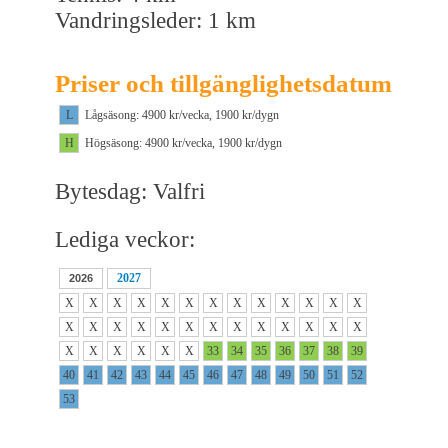
Vandringsleder: 1 km
Priser och tillgänglighetsdatum
L
Lågsäsong: 4900 kr/vecka, 1900 kr/dygn
H
Högsäsong: 4900 kr/vecka, 1900 kr/dygn
Bytesdag: Valfri
Lediga veckor:
2027
2026
X
X
X
X
X
X
X
X
X
X
X
X
X
X
X
X
X
X
X
X
X
X
X
X
X
X
X
X
X
X
X
X
33
34
35
36
37
38
39
40
41
42
43
44
45
46
47
48
49
50
51
52
53