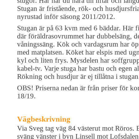
stugor. Här har du nära till liftar och län
Stugan är fristående, rök- och husdjursfr
nyrustad inför säsong 2011/2012.
Stugan är på 63 kvm med 6 bäddar. Här f
där föräldrasovrummet har dubbelsäng, de
våningssäng. Kök och vardagsrum har öp
med matplatsen. Köket har elspis med ugn
kyl och liten frys. Mysdelen har soffgrup
kabel-tv. Varje stuga har bastu och egen al
Rökning och husdjur är ej tillåtna i stugan
OBS! Priserna nedan är från priser för 
18/19.
Vägbeskrivning
Via Sveg tag väg 84 västerut mot Röros. 
sväng vänster i byn Linsell mot Lofsdalen