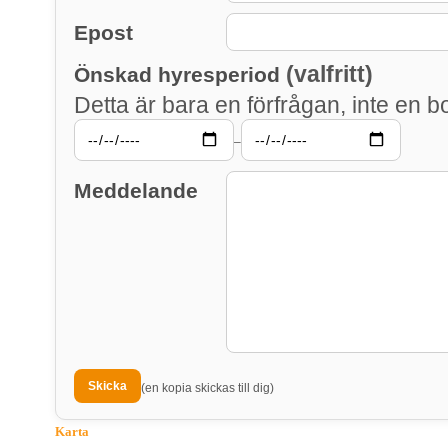
Epost
(valfritt)
Önskad hyresperiod
Detta är bara en förfrågan, inte en b
–
Meddelande
(en kopia skickas till dig)
Karta