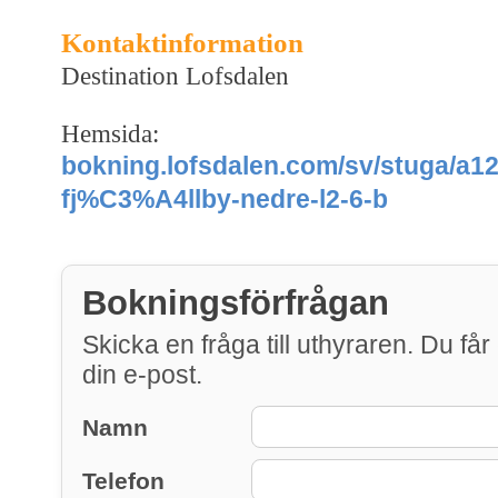
Kontaktinformation
Destination Lofsdalen
Hemsida:
bokning.lofsdalen.com/sv/stuga/a12
fj%C3%A4llby-nedre-l2-6-b
Bokningsförfrågan
Skicka en fråga till uthyraren. Du får 
din e-post.
Namn
Telefon