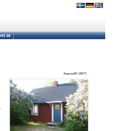
et.se
AnnonsID 18075
e