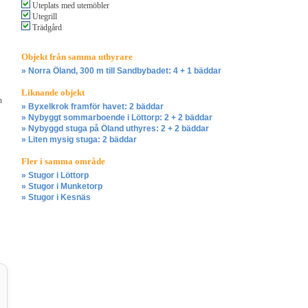
Uteplats med utemöbler
Utegrill
Trädgård
Objekt från samma uthyrare
» Norra Öland, 300 m till Sandbybadet: 4 + 1 bäddar
Liknande objekt
n
» Byxelkrok framför havet: 2 bäddar
» Nybyggt sommarboende i Löttorp: 2 + 2 bäddar
» Nybyggd stuga på Öland uthyres: 2 + 2 bäddar
» Liten mysig stuga: 2 bäddar
Fler i samma område
» Stugor i Löttorp
» Stugor i Munketorp
» Stugor i Kesnäs