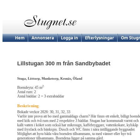
Hem
Annonsera
Logga in
Efterlysningar
Om Stugn
Lillstugan 300 m från Sandbybadet
Stuga, Löttorp, Munketorp, Kesnäs, Öland
2
Boendeyta: 45 m
Antal rum: 2
Antal bäddar: 2 + 3 extrabäddar
Beskrivning
Bokade veckor 2026: 30, 31, 32, 33
Varför inte prova att bo med gammaldags charm? Här finns ett enkelt, billigt boend
med kök och två rum med 2 respektive 3 bäddar. Stugan har kommunalt varmt och
kallt vatten i köket som också har mikrougn, kaffebryggare, vattenkokare, kylskåp
med frysfack och bänkspis. Dusch och WC finns i nära intilliggande byggnader.
Möjlighet att hyra båda våra boenden tillsammans, ta med vänner eller hyr två
generationer tillsammans. Boendena ligger på samma gård.