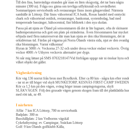
Till den fina, barnvänliga stranden går man en liten skogsstig, det tar bara några
minuter (300 m). Fråga oss gärna om trevliga utflyktsmål och sevärdheter.
Sommaröppen servicebutik och restauranger finns inom gångavstånd. Närmsta
samhälle är Löttorp. Där finns välsorterad ICA butik, Rosas handel med omtyckt
chark och välsorterad ostdisk, restauranger, bankomat, systembolag, bad med
tempererade bassänger, hälsocentral, fint bibliotek i den nya skolan.
Passa på att njuta av Öland på sensommaren då det är lite lugnare, ofta de skönaste
badtemperaturerna och gott om plats på stränderna. Även försommaren har mycket 
erbjuda med flera naturreservat där man kan njuta av den rika blomningen, det är
orkidéernas tid. Färdas på vägarna på Norra Ölands västra sida, njut av den ovanlig
rika blomningen. Varmt välkomna!
Hyran är 5000:-/v. Veckorna 27-32 och under dessa veckor endast veckovis. Övrig
veckor 4000:-/v Uthyres veckovis alternativt per dygn.
Ni når mig lättast på SMS 0763218147/Vid förfrågan uppge när ni önskar hyra oc
vilket objekt det gäller.
Vägbeskrivning
Kör väg 136 norrut från bron mot Byxelkrok. Efter ca 80 km - några km efter ronde
- tar ni av till höger vid skylt MUNKETORP, KESNÄS FIRST CAMP SWEDEN
Kör ca 1,5 km på den vägen, sväng höger innan campingstugorna, skylt
SLÄKVÄGEN. Följ den grusade vägen genom skogen fram till det plattklädda hus
med rött tak, nr 49.
I närheten
Affär: 7 km ICA Löttorp, 700 m servicebutik
Badplats: 300 m
Busshållplats: 2 km Vedborms vägskäl
Cykeluthyrning: ev. Campingar, Snäckan Löttorp
Golf: 9 km Ölands golfklubb Källa,