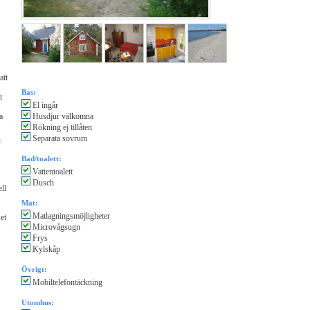
att
Bas:
t
El ingår
a
Husdjur välkomna
Rökning ej tillåten
Separata sovrum
h
Bad/toalett:
Vattentoalett
Dusch
ll
Mat:
Matlagningsmöjligheter
et
Microvågsugn
Frys
Kylskåp
Övrigt:
Mobiltelefontäckning
Utomhus: