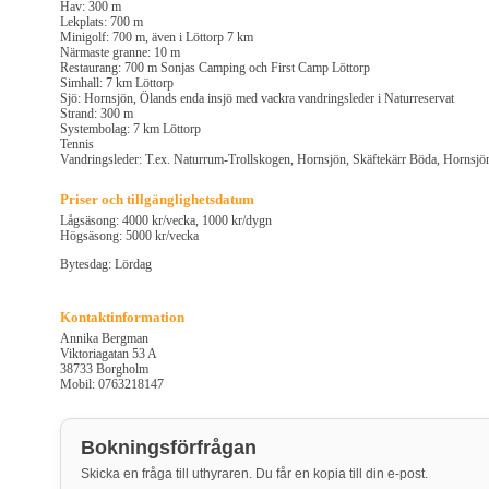
Hav: 300 m
Lekplats: 700 m
Minigolf: 700 m, även i Löttorp 7 km
Närmaste granne: 10 m
Restaurang: 700 m Sonjas Camping och First Camp Löttorp
Simhall: 7 km Löttorp
Sjö: Hornsjön, Ölands enda insjö med vackra vandringsleder i Naturreservat
Strand: 300 m
Systembolag: 7 km Löttorp
Tennis
Vandringsleder: T.ex. Naturrum-Trollskogen, Hornsjön, Skäftekärr Böda, Hornsjö
Priser och tillgänglighetsdatum
Lågsäsong: 4000 kr/vecka, 1000 kr/dygn
Högsäsong: 5000 kr/vecka
Bytesdag: Lördag
Kontaktinformation
Annika Bergman
Viktoriagatan 53 A
38733 Borgholm
Mobil: 0763218147
Bokningsförfrågan
Skicka en fråga till uthyraren. Du får en kopia till din e-post.