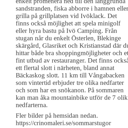
enkelt promenera ned till den långgrunda
sandstranden, fiska abborre i hamnen elle
grilla på grillplatsen vid Ivöklack. Det
finns också möjlighet att spela minigolf
eller hyra bastu på Ivö Camping. Från
stugan når du enkelt Österlen, Blekinge
skärgård, Glasriket och Kristianstad där d
hittar både bra shoppingmöjligheter och et
fint utbud av restauranger. Det finns ocks
ett flertal slott i närheten, bland annat
Bäckaskog slott. 11 km till Vångabacken
som vintertid erbjuder tre olika nedfarter
och som har en snökanon. På sommaren
kan man åka mountainbike utför de 7 olik
nedfarterna.
Fler bilder på hemsidan nedan.
https://crinomaleri.se/sommarstugor