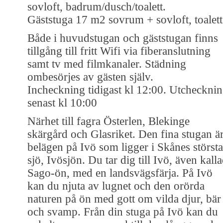
sovloft, badrum/dusch/toalett.
Gäststuga 17 m2 sovrum + sovloft, toalett
Både i huvudstugan och gäststugan finns
tillgång till fritt Wifi via fiberanslutning
samt tv med filmkanaler. Städning
ombesörjes av gästen själv.
Incheckning tidigast kl 12:00. Utcheckni
senast kl 10:00
Närhet till fagra Österlen, Blekinge
skärgård och Glasriket. Den fina stugan ä
belägen på Ivö som ligger i Skånes största
sjö, Ivösjön. Du tar dig till Ivö, även kall
Sago-ön, med en landsvägsfärja. På Ivö
kan du njuta av lugnet och den orörda
naturen på ön med gott om vilda djur, bär
och svamp. Från din stuga på Ivö kan du