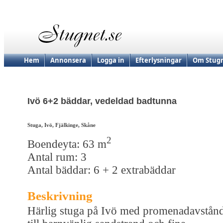
Hem
Annonsera
Logga in
Efterlysningar
Om Stugn
Ivö 6+2 bäddar, vedeldad badtunna
Stuga, Ivö, Fjälkinge, Skåne
2
Boendeyta: 63 m
Antal rum: 3
Antal bäddar: 6 + 2 extrabäddar
Beskrivning
Härlig stuga på Ivö med promenadavstån