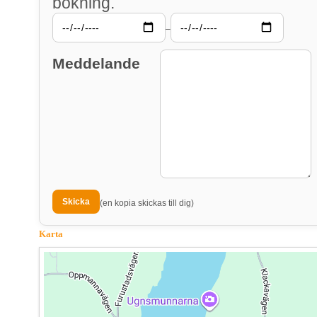
bokning.
–
Meddelande
(en kopia skickas till dig)
Karta