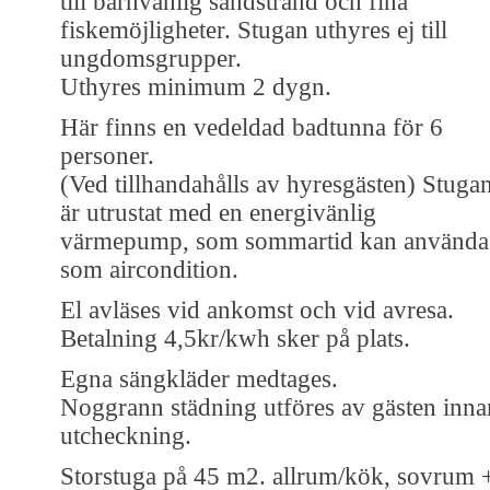
till barnvänlig sandstrand och fina
fiskemöjligheter. Stugan uthyres ej till
ungdomsgrupper.
Uthyres minimum 2 dygn.
Här finns en vedeldad badtunna för 6
personer.
(Ved tillhandahålls av hyresgästen) Stuga
är utrustat med en energivänlig
värmepump, som sommartid kan använda
som aircondition.
El avläses vid ankomst och vid avresa.
Betalning 4,5kr/kwh sker på plats.
Egna sängkläder medtages.
Noggrann städning utföres av gästen inna
utcheckning.
Storstuga på 45 m2. allrum/kök, sovrum 