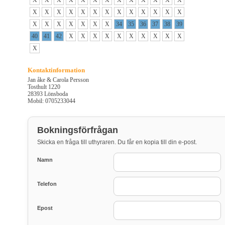
X
X
X
X
X
X
X
X
X
X
X
X
X
X
X
X
X
X
X
X
X
X
X
X
X
X
X
X
X
X
X
X
X
34
35
36
37
38
39
40
41
42
X
X
X
X
X
X
X
X
X
X
X
Kontaktinformation
Jan åke & Carola Persson
Tosthult 1220
28393 Lönsboda
Mobil: 0705233044
Bokningsförfrågan
Skicka en fråga till uthyraren. Du får en kopia till din e-post.
Namn
Telefon
Epost