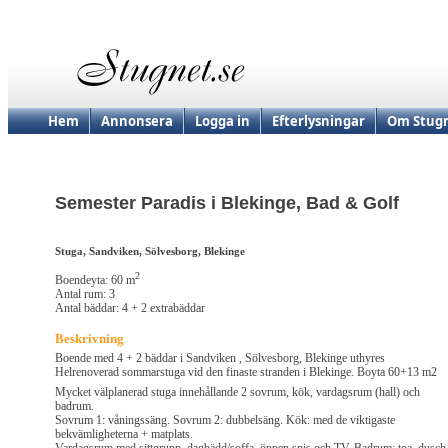
Hem
Annonsera
Logga in
Efterlysningar
Om Stugn
Semester Paradis i Blekinge, Bad & Golf
Stuga, Sandviken, Sölvesborg, Blekinge
2
Boendeyta: 60 m
Antal rum: 3
Antal bäddar: 4 + 2 extrabäddar
Beskrivning
Boende med 4 + 2 bäddar i Sandviken , Sölvesborg, Blekinge uthyres
Helrenoverad sommarstuga vid den finaste stranden i Blekinge. Boyta 60+13 m2
Mycket välplanerad stuga innehållande 2 sovrum, kök, vardagsrum (hall) och
badrum.
Sovrum 1: våningssäng. Sovrum 2: dubbelsäng. Kök: med de viktigaste
bekvämligheterna + matplats.