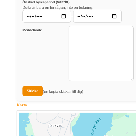
(valfritt)
Önskad hyresperiod
Detta är bara en förfrågan, inte en bokning.
–
Meddelande
(en kopia skickas till dig)
Karta