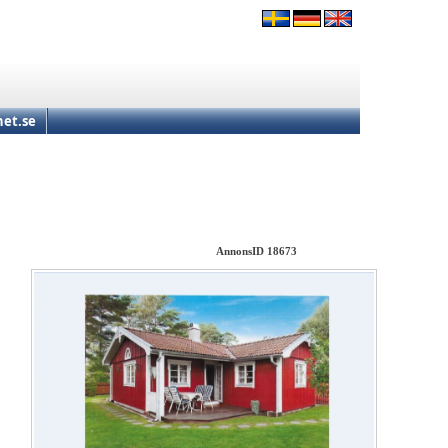
et.se
AnnonsID 18673