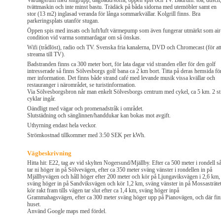
Vardagsrum med sittgrupp, dagbädd/soffa, öppen spis och TV. Badrum: toa, dusch
tvättmaskin och inte minst bastu. Trädäck på båda sidorna med utemöbler samt en
stor (13 m2) inglasad veranda för långa sommarkvällar. Kolgrill finns. Bra
parkeringsplats utanför stugan.
Öppen spis med insats och luft/luft värmepump som även fungerar utmärkt som air
condition vid varma sommardagar om så önskas.
Wifi (trådlöst), radio och TV. Svenska fria kanalerna, DVD och Chromecast (för at
streama till TV).
Badstranden finns ca 300 meter bort, för lata dagar vid stranden eller för den golf
intresserade så finns Sölvesborgs golf bana ca 2 km bort. Titta på deras hemsida fö
mer information. Det finns både strand café med levande musik vissa kvällar och
restauranger i närområdet, se turistinformation.
Via Sölvesborgsbron når man enkelt Sölvesborgs centrum med cykel, ca 5 km. 2 st
cyklar ingår.
Oändligt med vägar och promenadstråk i området.
Slutstädning och sänglinnen/handdukar kan bokas mot avgift.
Uthyrning endast hela veckor.
Strömkostnad tillkommer med 3:50 SEK per kWh.
Vägbeskrivning
Hitta hit: E22, tag av vid skylten Nogersund/Mjällby. Efter ca 500 meter i rondell s
tar ni höger in på Sölvevägen, efter ca 350 meter sväng vänster i rondellen in på
Mjällbyvägen och håll höger efter 200 meter och kör på Ljungaviksvägen i 2,6 km,
sväng höger in på Sandviksvägen och kör 1,2 km, sväng vänster in på Mossasträtet
kör rakt fram tills vägen tar slut efter ca 1,4 km, sväng höger inpå
Grammahagsvägen, efter ca 300 meter sväng höger upp på Pianovägen, och där fin
huset.
Använd Google maps med fördel.