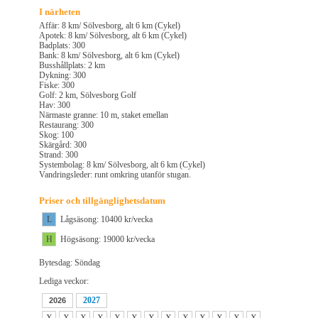
I närheten
Affär: 8 km/ Sölvesborg, alt 6 km (Cykel)
Apotek: 8 km/ Sölvesborg, alt 6 km (Cykel)
Badplats: 300
Bank: 8 km/ Sölvesborg, alt 6 km (Cykel)
Busshållplats: 2 km
Dykning: 300
Fiske: 300
Golf: 2 km, Sölvesborg Golf
Hav: 300
Närmaste granne: 10 m, staket emellan
Restaurang: 300
Skog: 100
Skärgård: 300
Strand: 300
Systembolag: 8 km/ Sölvesborg, alt 6 km (Cykel)
Vandringsleder: runt omkring utanför stugan.
Priser och tillgänglighetsdatum
L
Lågsäsong: 10400 kr/vecka
H
Högsäsong: 19000 kr/vecka
Bytesdag: Söndag
Lediga veckor:
2027
2026