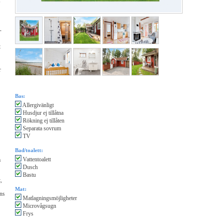
,
-
t
r
Bas:
Allergivänligt
Husdjur ej tillåtna
Rökning ej tillåten
Separata sovrum
TV
Bad/toalett:
Vattentoalett
å
Dusch
Bastu
,
Mat:
ns
Matlagningsmöjligheter
Microvågsugn
Frys