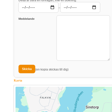
Detta är bara en förfrågan, inte en bokning.
–
Meddelande
(en kopia skickas till dig)
Karta