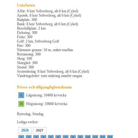
I närheten
Affär: 8 km/ Sölvesborg, alt 6 km (Cykel)
Apotek: 8 km/ Sölvesborg, alt 6 km (Cykel)
Badplats: 300
Bank: 8 km/ Sölvesborg, alt 6 km (Cykel)
Busshållplats: 2 km
Dykning: 300
Fiske: 300
Golf: 2 km, Sölvesborg Golf
Hav: 300
Närmaste granne: 10 m, staket emellan
Restaurang: 300
Skog: 100
Skärgård: 300
Strand: 300
Systembolag: 8 km/ Sölvesborg, alt 6 km (Cykel)
Vandringsleder: runt omkring utanför stugan.
Priser och tillgänglighetsdatum
L
Lågsäsong: 10400 kr/vecka
H
Högsäsong: 19000 kr/vecka
Bytesdag: Söndag
Lediga veckor:
2026
2027