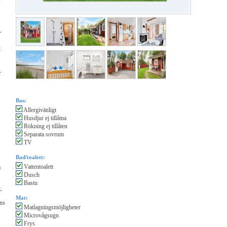
,
-
t
r
Bas:
Allergivänligt
Husdjur ej tillåtna
Rökning ej tillåten
Separata sovrum
TV
Bad/toalett:
Vattentoalett
å
Dusch
Bastu
,
Mat:
ns
Matlagningsmöjligheter
Microvågsugn
Frys