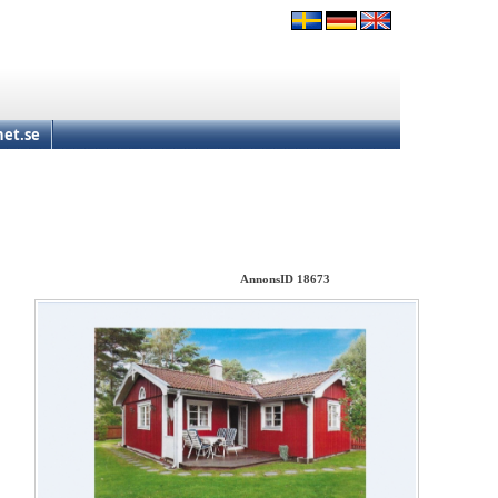
et.se
AnnonsID 18673