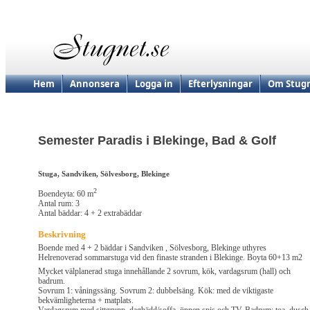
Hem
Annonsera
Logga in
Efterlysningar
Om Stugn
Semester Paradis i Blekinge, Bad & Golf
Stuga, Sandviken, Sölvesborg, Blekinge
2
Boendeyta: 60 m
Antal rum: 3
Antal bäddar: 4 + 2 extrabäddar
Beskrivning
Boende med 4 + 2 bäddar i Sandviken , Sölvesborg, Blekinge uthyres
Helrenoverad sommarstuga vid den finaste stranden i Blekinge. Boyta 60+13 m2
Mycket välplanerad stuga innehållande 2 sovrum, kök, vardagsrum (hall) och
badrum.
Sovrum 1: våningssäng. Sovrum 2: dubbelsäng. Kök: med de viktigaste
bekvämligheterna + matplats.