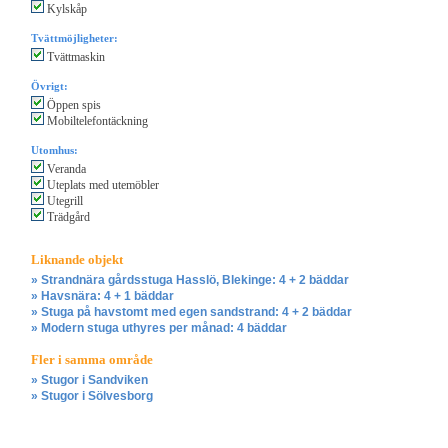
Kylskåp
Tvättmöjligheter:
Tvättmaskin
Övrigt:
Öppen spis
Mobiltelefontäckning
Utomhus:
Veranda
Uteplats med utemöbler
Utegrill
Trädgård
Liknande objekt
» Strandnära gårdsstuga Hasslö, Blekinge: 4 + 2 bäddar
» Havsnära: 4 + 1 bäddar
» Stuga på havstomt med egen sandstrand: 4 + 2 bäddar
» Modern stuga uthyres per månad: 4 bäddar
Fler i samma område
» Stugor i Sandviken
» Stugor i Sölvesborg