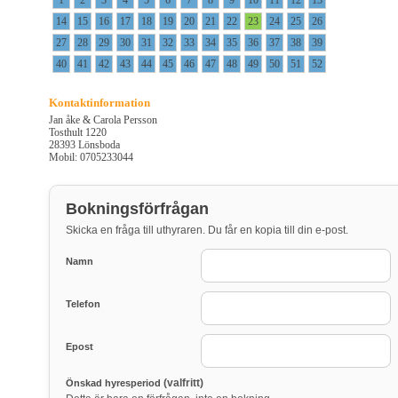
1
2
3
4
5
6
7
8
9
10
11
12
13
14
15
16
17
18
19
20
21
22
23
24
25
26
27
28
29
30
31
32
33
34
35
36
37
38
39
40
41
42
43
44
45
46
47
48
49
50
51
52
Kontaktinformation
Jan åke & Carola Persson
Tosthult 1220
28393 Lönsboda
Mobil: 0705233044
Bokningsförfrågan
Skicka en fråga till uthyraren. Du får en kopia till din e-post.
Namn
Telefon
Epost
(valfritt)
Önskad hyresperiod