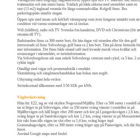
Vardagsrum med sittgrupp, dagbädd/soffa, öppen spis och TV. Badrum: toa, dusch
tvättmaskin och inte minst bastu. Trädäck på båda sidorna med utemöbler samt en
stor (13 m2) inglasad veranda för långa sommarkvällar. Kolgrill finns. Bra
parkeringsplats utanför stugan.
Öppen spis med insats och luft/luft värmepump som även fungerar utmärkt som air
condition vid varma sommardagar om så önskas.
Wifi (trådlöst), radio och TV. Svenska fria kanalerna, DVD och Chromecast (för at
streama till TV).
Badstranden finns ca 300 meter bort, för lata dagar vid stranden eller för den golf
intresserade så finns Sölvesborgs golf bana ca 2 km bort. Titta på deras hemsida fö
mer information. Det finns både strand café med levande musik vissa kvällar och
restauranger i närområdet, se turistinformation.
Via Sölvesborgsbron når man enkelt Sölvesborgs centrum med cykel, ca 5 km. 2 st
cyklar ingår.
Oändligt med vägar och promenadstråk i området.
Slutstädning och sänglinnen/handdukar kan bokas mot avgift.
Uthyrning endast hela veckor.
Strömkostnad tillkommer med 3:50 SEK per kWh.
Vägbeskrivning
Hitta hit: E22, tag av vid skylten Nogersund/Mjällby. Efter ca 500 meter i rondell s
tar ni höger in på Sölvevägen, efter ca 350 meter sväng vänster i rondellen in på
Mjällbyvägen och håll höger efter 200 meter och kör på Ljungaviksvägen i 2,6 km,
sväng höger in på Sandviksvägen och kör 1,2 km, sväng vänster in på Mossasträtet
kör rakt fram tills vägen tar slut efter ca 1,4 km, sväng höger inpå
Grammahagsvägen, efter ca 300 meter sväng höger upp på Pianovägen, och där fin
huset.
Använd Google maps med fördel.