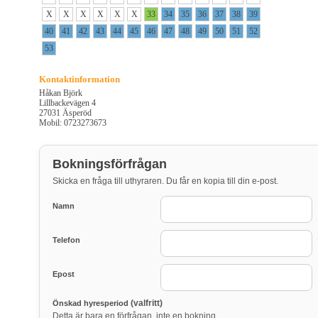
X
X
X
X
X
X
33
34
35
36
37
38
39
40
41
42
43
44
45
46
47
48
49
50
51
52
53
Kontaktinformation
Håkan Björk
Lillbackevägen 4
27031 Äsperöd
Mobil: 0723273673
Bokningsförfrågan
Skicka en fråga till uthyraren. Du får en kopia till din e-post.
Namn
Telefon
Epost
(valfritt)
Önskad hyresperiod
Detta är bara en förfrågan, inte en bokning.