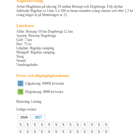
Vägbeskrivning
Avfart Maglehem på riksväg 19 mellan Brösarp och Degeberga. Följ skyltar
Juleboda/ Rigeleje ca 3 km. Ca 100 m innan stranden sväng vänster och efter 1,5 
sväng höger in på Mittelvägen nr 21.
I närheten
Affär: Brösarp 10 km Degeberga 12 km
Apotek: Brösarp Degeberga
Golf: 7 km
Hav: 75 m
Lekplats: Rigeleje camping
Minigolf: Rigeleje camping
Skog
Strand
Vandringsleder
Priser och tillgänglighetsdatum
L
Lågsäsong: 60000 kr/vecka
H
Högsäsong: 8000 kr/vecka
Bytesdag: Lördag
Lediga veckor:
2027
2026
X
X
X
X
X
X
X
X
X
X
X
X
X
X
X
X
X
X
X
X
X
X
X
X
X
X