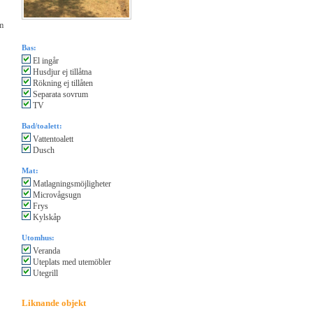
km
Bas:
El ingår
Husdjur ej tillåtna
Rökning ej tillåten
Separata sovrum
TV
Bad/toalett:
Vattentoalett
Dusch
Mat:
Matlagningsmöjligheter
Microvågsugn
Frys
Kylskåp
Utomhus:
Veranda
Uteplats med utemöbler
Utegrill
Liknande objekt