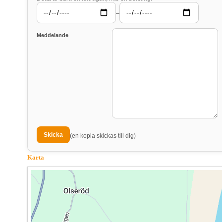
–
Meddelande
(en kopia skickas till dig)
Karta