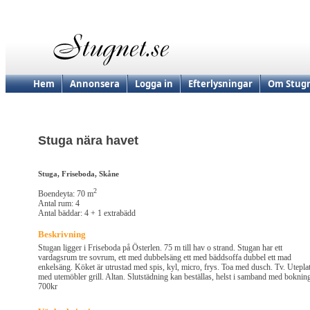
Hem
Annonsera
Logga in
Efterlysningar
Om Stugn
Stuga nära havet
Stuga, Friseboda, Skåne
2
Boendeyta: 70 m
Antal rum: 4
Antal bäddar: 4 + 1 extrabädd
Beskrivning
Stugan ligger i Friseboda på Österlen. 75 m till hav o strand. Stugan har ett
vardagsrum tre sovrum, ett med dubbelsäng ett med bäddsoffa dubbel ett mad
enkelsäng. Köket är utrustad med spis, kyl, micro, frys. Toa med dusch. Tv. Utepla
med utemöbler grill. Altan. Slutstädning kan beställas, helst i samband med boknin
700kr