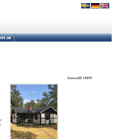
et.se
AnnonsID 18899
ts
g