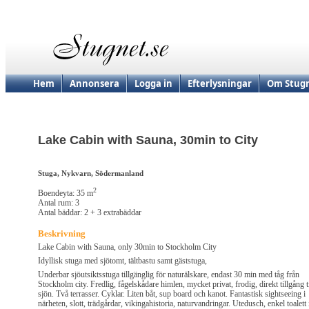
Hem
Annonsera
Logga in
Efterlysningar
Om Stugn
Lake Cabin with Sauna, 30min to City
Stuga, Nykvarn, Södermanland
2
Boendeyta: 35 m
Antal rum: 3
Antal bäddar: 2 + 3 extrabäddar
Beskrivning
Lake Cabin with Sauna, only 30min to Stockholm City
Idyllisk stuga med sjötomt, tältbastu samt gäststuga,
Underbar sjöutsiktsstuga tillgänglig för naturälskare, endast 30 min med tåg från
Stockholm city. Fredlig, fågelskådare himlen, mycket privat, frodig, direkt tillgång ti
sjön. Två terrasser. Cyklar. Liten båt, sup board och kanot. Fantastisk sightseeing i
närheten, slott, trädgårdar, vikingahistoria, naturvandringar. Utedusch, enkel toalett 