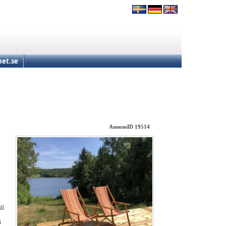
et.se
AnnonsID 19514
ll
i