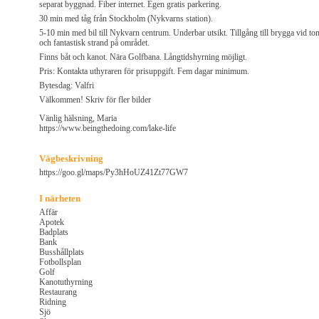
separat byggnad. Fiber internet. Egen gratis parkering.
30 min med tåg från Stockholm (Nykvarns station).
5-10 min med bil till Nykvarn centrum. Underbar utsikt. Tillgång till brygga vid to
och fantastisk strand på området.
Finns båt och kanot. Nära Golfbana. Långtidshyrning möjligt.
Pris: Kontakta uthyraren för prisuppgift. Fem dagar minimum.
Bytesdag: Valfri
Välkommen! Skriv för fler bilder
Vänlig hälsning, Maria
https://www.beingthedoing.com/lake-life
Vägbeskrivning
https://goo.gl/maps/Py3hHoUZ41Zt77GW7
I närheten
Affär
Apotek
Badplats
Bank
Busshållplats
Fotbollsplan
Golf
Kanotuthyrning
Restaurang
Ridning
Sjö