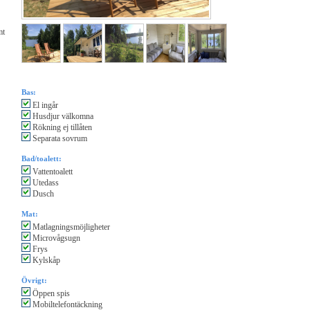
mt
Bas:
El ingår
Husdjur välkomna
Rökning ej tillåten
Separata sovrum
Bad/toalett:
Vattentoalett
Utedass
Dusch
Mat:
Matlagningsmöjligheter
Microvågsugn
Frys
Kylskåp
Övrigt:
Öppen spis
Mobiltelefontäckning