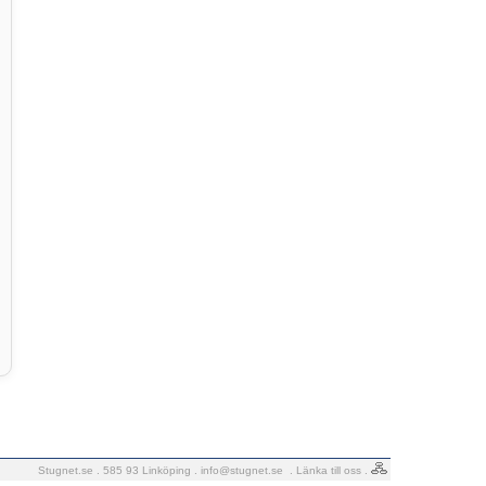
Stugnet.se . 585 93 Linköping .
info@stugnet.se
.
Länka till oss
.