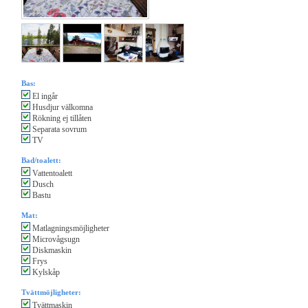
Bas:
El ingår
Husdjur välkomna
Rökning ej tillåten
Separata sovrum
TV
Bad/toalett:
Vattentoalett
Dusch
Bastu
Mat:
Matlagningsmöjligheter
Microvågsugn
Diskmaskin
Frys
Kylskåp
Tvättmöjligheter:
Tvättmaskin