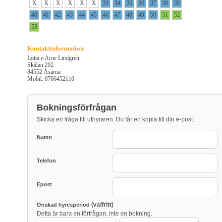
X
X
X
X
X
X
33
34
35
36
37
38
39
40
41
42
43
44
45
46
47
48
49
50
51
52
53
Kontaktinformation
Lotta o Arne Lindgren
Skålan 292
84552 Åsarna
Mobil: 0706452110
Bokningsförfrågan
Skicka en fråga till uthyraren. Du får en kopia till din e-post.
Namn
Telefon
Epost
(valfritt)
Önskad hyresperiod
Detta är bara en förfrågan, inte en bokning.