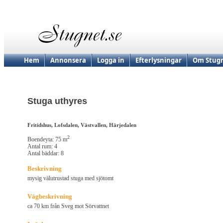
Hem
Annonsera
Logga in
Efterlysningar
Om Stugn
Stuga uthyres
Fritidshus, Lofsdalen, Västvallen, Härjedalen
2
Boendeyta: 75 m
Antal rum: 4
Antal bäddar: 8
Beskrivning
mysig välutrustad stuga med sjötomt
Vägbeskrivning
ca 70 km från Sveg mot Sörvattnet