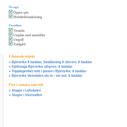
Övrigt:
Öppen spis
Mobiltelefontäckning
Utomhus:
Veranda
Uteplats med utemöbler
Utegrill
Trädgård
Liknande objekt
» Björnrike 8 bäddar, Skidåkning fr dörren: 8 bäddar
» Fjällstuga Björnrike uthyres: 8 bäddar
» Topplägenhet mitt i pisten i Björnrike: 8 bäddar
» Björnrike Vemdalen ski in - ski out: 8 bäddar
Fler i samma område
» Stugor i Lofsdalen
» Stugor i Västvallen