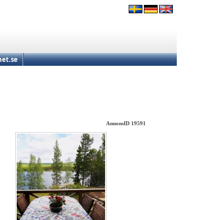
et.se
AnnonsID 19591