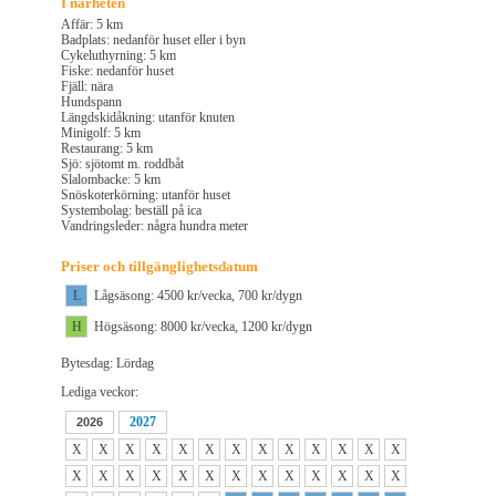
I närheten
Affär: 5 km
Badplats: nedanför huset eller i byn
Cykeluthyrning: 5 km
Fiske: nedanför huset
Fjäll: nära
Hundspann
Längdskidåkning: utanför knuten
Minigolf: 5 km
Restaurang: 5 km
Sjö: sjötomt m. roddbåt
Slalombacke: 5 km
Snöskoterkörning: utanför huset
Systembolag: beställ på ica
Vandringsleder: några hundra meter
Priser och tillgänglighetsdatum
L
Lågsäsong: 4500 kr/vecka, 700 kr/dygn
H
Högsäsong: 8000 kr/vecka, 1200 kr/dygn
Bytesdag: Lördag
Lediga veckor:
2027
2026
X
X
X
X
X
X
X
X
X
X
X
X
X
X
X
X
X
X
X
X
X
X
X
X
X
X