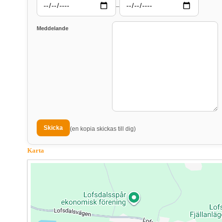
–
Meddelande
(en kopia skickas till dig)
Karta