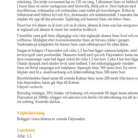
enkelsäng. Det tredje sovrummet har en 120 cm säng. I allrummet finns en bäddsof
I huset finns ett större vardagsrum med hörnsoffa, fåtölj och tv. Stort badrum med
duschhörnan, tvättmaskin och torktumlare samt toalett på övervåningen. Köket är
fullutrustat med fullstor kyl och frys, diskmaskin och induktionshäll. I matsalen fin
sittplats för upp till åtta personer. Spjälsäng och barnstol finns om behov finns.
Huset har två altaner en åt öster och en åt väster, altanen åt öster som har morgonso
är inglasad och altanen åt väster har underbar kvällssol.
Utemöbler samt grill finns tillgängligt och i den inglasade altanen finns bord och en
soffhörna. Möjlighet efter överenskommelse finns att förvara cyklar i garaget.
Studsmatta på trädgården för barnen finns samt sällskapsspel för olika åldrar.
Stugan är belägen i Färjestaden och cirka 1,5 km bort ligger närmsta badplats, med
äventyrsgolf samt poolområde. Skansens hotell med spa och Färjestadens hamn m
flera restauranger samt bad ligger också det cirka 1,5 km bort. Cirka 4 km bort ligg
Ölands djurpark med mindre tivoli samt badland. I det omkringliggande området
finns ett flertal campingar och badplatser. löparspår finns 500 meter bort. En större
lekplats med bl.a. skateboardramp och klätterställning finns 500 meter bort.
Bussförbindelse bland annat till centrala Kalmar finns inom 200 meter från huset o
från färjestadens hamn går färja till Kalmar.
Uthyres veckovis.
Bytesdag söndagar. 20% betalas vid bokning och resterande 60 dagar innan ankoms
Deposition på 2000kr erlägges vid ankomst och återfås vid utbesiktning om allt är i
sin ordning. Kontrakt skickas.
Vägbeskrivning
Belägget i östra delarna av centrala Färjestaden.
I närheten
Affär: 1,5