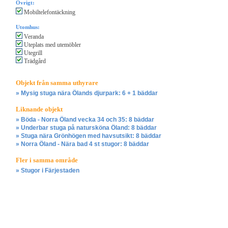
Övrigt:
Mobiltelefontäckning
Utomhus:
Veranda
Uteplats med utemöbler
Utegrill
Trädgård
Objekt från samma uthyrare
» Mysig stuga nära Ölands djurpark: 6 + 1 bäddar
Liknande objekt
» Böda - Norra Öland vecka 34 och 35: 8 bäddar
» Underbar stuga på natursköna Öland: 8 bäddar
» Stuga nära Grönhögen med havsutsikt: 8 bäddar
» Norra Öland - Nära bad 4 st stugor: 8 bäddar
Fler i samma område
» Stugor i Färjestaden