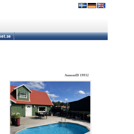
et.se
AnnonsID 19932