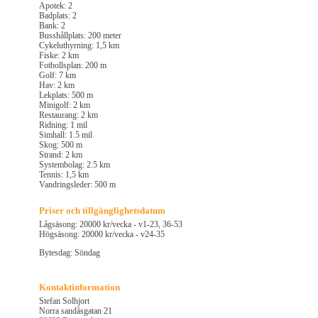
Apotek: 2
Badplats: 2
Bank: 2
Busshållplats: 200 meter
Cykeluthyrning: 1,5 km
Fiske: 2 km
Fotbollsplan: 200 m
Golf: 7 km
Hav: 2 km
Lekplats: 500 m
Minigolf: 2 km
Restaurang: 2 km
Ridning: 1 mil
Simhall: 1.5 mil
Skog: 500 m
Strand: 2 km
Systembolag: 2.5 km
Tennis: 1,5 km
Vandringsleder: 500 m
Priser och tillgänglighetsdatum
Lågsäsong: 20000 kr/vecka - v1-23, 36-53
Högsäsong: 20000 kr/vecka - v24-35
Bytesdag: Söndag
Kontaktinformation
Stefan Solhjort
Norra sandåsgatan 21