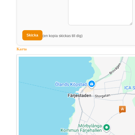
(en kopia skickas till dig)
Karta