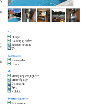
fa.
ns
l
Bas:
El ingår
Rökning ej tillåten
ed
Separata sovrum
er
TV
Bad/toalett:
Vattentoalett
ch
Dusch
Mat:
t.
Matlagningsmöjligheter
Microvågsugn
Diskmaskin
Frys
Kylskåp
Tvättmöjligheter:
Tvättmaskin