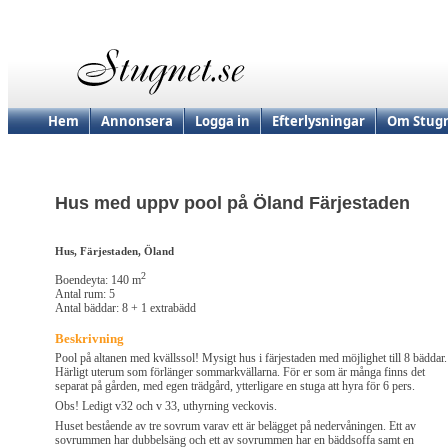
Hem
Annonsera
Logga in
Efterlysningar
Om Stugn
Hus med uppv pool på Öland Färjestaden
Hus, Färjestaden, Öland
2
Boendeyta: 140 m
Antal rum: 5
Antal bäddar: 8 + 1 extrabädd
Beskrivning
Pool på altanen med kvällssol! Mysigt hus i färjestaden med möjlighet till 8 bäddar.
Härligt uterum som förlänger sommarkvällarna. För er som är många finns det
separat på gården, med egen trädgård, ytterligare en stuga att hyra för 6 pers.
Obs! Ledigt v32 och v 33, uthyrning veckovis.
Huset bestående av tre sovrum varav ett är belägget på nedervåningen. Ett av
sovrummen har dubbelsäng och ett av sovrummen har en bäddsoffa samt en