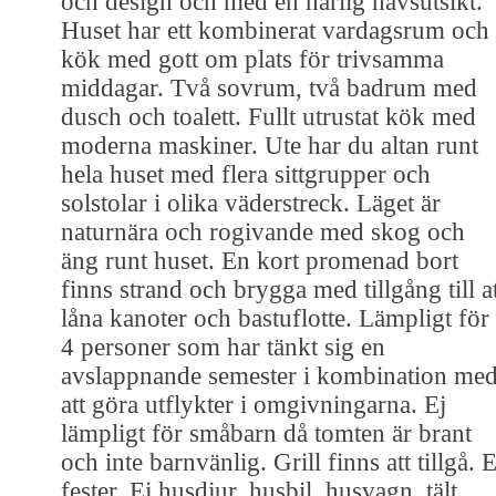
och design och med en härlig havsutsikt.
Huset har ett kombinerat vardagsrum och
kök med gott om plats för trivsamma
middagar. Två sovrum, två badrum med
dusch och toalett. Fullt utrustat kök med
moderna maskiner. Ute har du altan runt
hela huset med flera sittgrupper och
solstolar i olika väderstreck. Läget är
naturnära och rogivande med skog och
äng runt huset. En kort promenad bort
finns strand och brygga med tillgång till a
låna kanoter och bastuflotte. Lämpligt för
4 personer som har tänkt sig en
avslappnande semester i kombination me
att göra utflykter i omgivningarna. Ej
lämpligt för småbarn då tomten är brant
och inte barnvänlig. Grill finns att tillgå. E
fester. Ej husdjur, husbil, husvagn, tält.