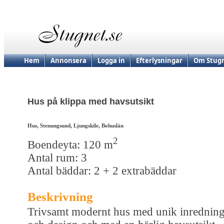
Hem
Annonsera
Logga in
Efterlysningar
Om Stugn
Hus på klippa med havsutsikt
Hus, Stenungsund, Ljungskile, Bohuslän
2
Boendeyta: 120 m
Antal rum: 3
Antal bäddar: 2 + 2 extrabäddar
Beskrivning
Trivsamt modernt hus med unik inrednin