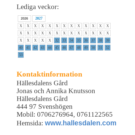
Lediga veckor:
2027
2026
X
X
X
X
X
X
X
X
X
X
X
X
X
X
X
X
X
X
X
X
X
X
X
X
X
X
X
X
X
X
X
32
33
34
35
36
37
38
39
40
41
42
43
44
45
46
47
48
49
50
51
52
53
Kontaktinformation
Hällesdalens Gård
Jonas och Annika Knutsson
Hällesdalens Gård
444 97 Svenshögen
Mobil: 0706276964, 0761122565
www.hallesdalen.com
Hemsida: