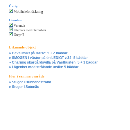
Övrigt:
Mobiltelefontäckning
Utomhus:
Veranda
Uteplats med utemöbler
Utegrill
Liknande objekt
» Havsutsikt på Hälsö: 5 + 2 bäddar
» SMÖGEN i väster på ön LEDIGT v.34: 5 bäddar
» Charmig skärgårdsvilla på Västkusten: 5 + 3 bäddar
» Lägenhet med strålande utsikt: 5 bäddar
Fler i samma område
» Stugor i Hunnebostrand
» Stugor i Sotenäs