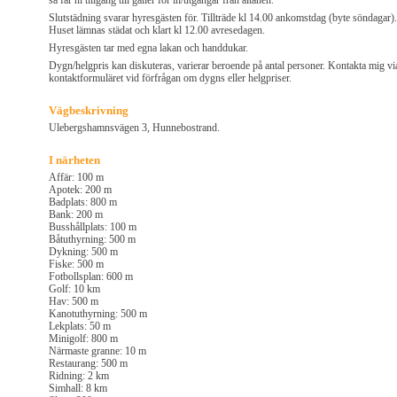
så får ni tillgång till galler för in/utgångar från altanen.
Slutstädning svarar hyresgästen för. Tillträde kl 14.00 ankomstdag (byte söndagar).
Huset lämnas städat och klart kl 12.00 avresedagen.
Hyresgästen tar med egna lakan och handdukar.
Dygn/helgpris kan diskuteras, varierar beroende på antal personer. Kontakta mig vi
kontaktformuläret vid förfrågan om dygns eller helgpriser.
Vägbeskrivning
Ulebergshamnsvägen 3, Hunnebostrand.
I närheten
Affär: 100 m
Apotek: 200 m
Badplats: 800 m
Bank: 200 m
Busshållplats: 100 m
Båtuthyrning: 500 m
Dykning: 500 m
Fiske: 500 m
Fotbollsplan: 600 m
Golf: 10 km
Hav: 500 m
Kanotuthyrning: 500 m
Lekplats: 50 m
Minigolf: 800 m
Närmaste granne: 10 m
Restaurang: 500 m
Ridning: 2 km
Simhall: 8 km