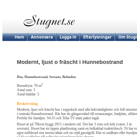
Hem
Annonsera
Logga in
Efterlysningar
Om Stugn
Modernt, ljust o fräscht i Hunnebostrand
Hus, Hunnebostrand, Sotenäs, Bohuslän
2
Boendeyta: 70 m
Antal rum: 3
Antal bäddar: 5
Beskrivning
Modernt, ljust och fräscht hus i toppskick med alla bekvämligheter och full utrustn
i centrala Hunnebostrand. Här har du gångavstånd till restauranger, badplats, affärer
Perfekt för familjen. Wi-Fi och Telia TV-mini paket ingår.
Huset är på 70kvm byggt 2011 i modern stil. Det har 3 rum och kök (varav 2 är
sovrum). Huset har en öppen planlösning samt en helkaklad toalett/dusch. Ni har e
egen möblerad stor terrass/altan och en rejäl gasolgrill. Har ni småbarn eller husdju