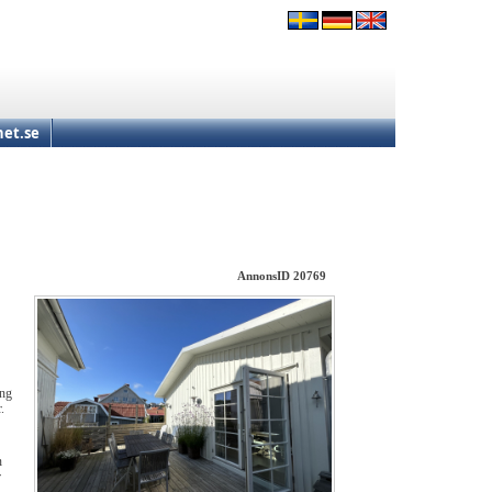
et.se
AnnonsID 20769
ing
.
n
r