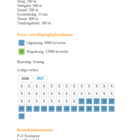
Skog: 200 m
Skärgård: 500 m
Strand: 500 m
Systembolag: 11 km
Tennis: 800 m
Vandringsleder: 300 m
Priser och tillgänglighetsdatum
L
Lågsäsong: 6900 kr/vecka
H
Högsäsong: 12900 kr/vecka
Bytesdag: Söndag
Lediga veckor:
2027
2026
X
X
X
X
X
X
X
X
X
X
X
X
X
X
X
X
X
X
X
X
X
X
X
X
X
X
X
X
X
X
X
X
X
X
35
36
37
38
39
40
41
42
43
44
45
46
47
48
49
50
51
52
53
Kontaktinformation
P-O Nordquist