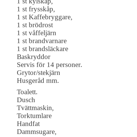
1 st kylskåp,
1 st frysskåp,
1 st Kaffebryggare,
1 st brödrost
1 st våffeljärn
1 st brandvarnare
1 st brandsläckare
Baskryddor
Servis för 14 personer.
Grytor/stekjärn
Husgeråd mm.
Toalett.
Dusch
Tvättmaskin,
Torktumlare
Handfat
Dammsugare,