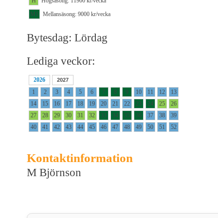
H
Högsäsong: 11900 kr/vecka
M1
Mellansäsong: 9000 kr/vecka
Bytesdag: Lördag
Lediga veckor:
2026
2027
1
2
3
4
5
6
7
8
9
10
11
12
13
14
15
16
17
18
19
20
21
22
23
24
25
26
27
28
29
30
31
32
33
34
35
36
37
38
39
40
41
42
43
44
45
46
47
48
49
50
51
52
Kontaktinformation
M Björnson