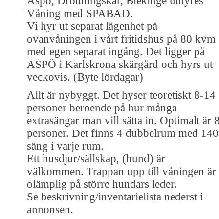
Aspö, Drottningskär, Blekinge uthyres
Våning med SPABAD.
Vi hyr ut separat lägenhet på
ovanvåningen i vårt fritidshus på 80 kvm
med egen separat ingång. Det ligger på
ASPÖ i Karlskrona skärgård och hyrs ut
veckovis. (Byte lördagar)
Allt är nybyggt. Det hyser teoretiskt 8-14
personer beroende på hur många
extrasängar man vill sätta in. Optimalt är 
personer. Det finns 4 dubbelrum med 140
säng i varje rum.
Ett husdjur/sällskap, (hund) är
välkommen. Trappan upp till våningen är
olämplig på större hundars leder.
Se beskrivning/inventarielista nederst i
annonsen.