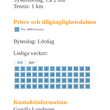
Tennis: 1 km
Priser och tillgänglighetsdatum
Pris: 9000 kr/vecka
Bytesdag: Lördag
Lediga veckor:
2026
2027
1
2
3
4
5
6
7
8
9
10
11
12
13
14
15
16
17
18
19
20
21
22
23
24
25
26
27
28
29
30
31
32
33
34
35
36
37
38
39
40
41
42
43
44
45
46
47
48
49
50
51
52
Kontaktinformation
Gunilla Lundgren