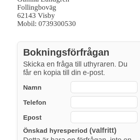
Follingboväg
62143 Visby
Mobil: 0739300530
Bokningsförfrågan
Skicka en fråga till uthyraren. Du
får en kopia till din e-post.
Namn
Telefon
Epost
(valfritt)
Önskad hyresperiod
Detta är bara en förfrågan, inte en