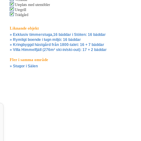
Uteplats med utemöbler
Utegrill
Trädgård
Liknande objekt
» Exklusiv timmerstuga,16 bäddar i Stöten: 16 bäddar
» Rymligt boende i lugn miljö: 16 bäddar
» Kringbyggd hästgård från 1800-talet: 16 + 7 bäddar
» Villa Himmelfjäll (276m² ski-in/ski-out): 17 + 2 bäddar
Fler i samma område
» Stugor i Sälen