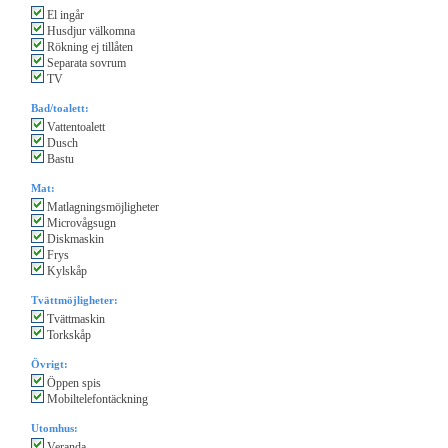
El ingår
Husdjur välkomna
Rökning ej tillåten
Separata sovrum
TV
Bad/toalett:
Vattentoalett
Dusch
Bastu
Mat:
Matlagningsmöjligheter
Microvågsugn
Diskmaskin
Frys
Kylskåp
Tvättmöjligheter:
Tvättmaskin
Torkskåp
Övrigt:
Öppen spis
Mobiltelefontäckning
Utomhus:
Veranda