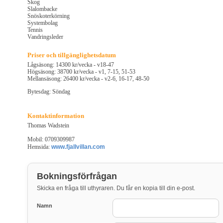
Skog
Slalombacke
Snöskoterkörning
Systembolag
Tennis
Vandringsleder
Priser och tillgänglighetsdatum
Lågsäsong: 14300 kr/vecka - v18-47
Högsäsong: 38700 kr/vecka - v1, 7-15, 51-53
Mellansäsong: 26400 kr/vecka - v2-6, 16-17, 48-50
Bytesdag: Söndag
Kontaktinformation
Thomas Wadstein
Mobil: 0709309987
Hemsida:
www.fjallvillan.com
Bokningsförfrågan
Skicka en fråga till uthyraren. Du får en kopia till din e-post.
Namn