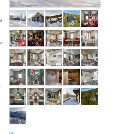
a
ed
ar
r
Bas: