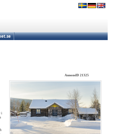
et.se
AnnonsID 21325
 i
a
ch