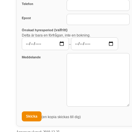
Telefon
Epost
(valfritt)
Önskad hyresperiod
Detta är bara en förfrågan, inte en bokning.
–
Meddelande
(en kopia skickas till dig)