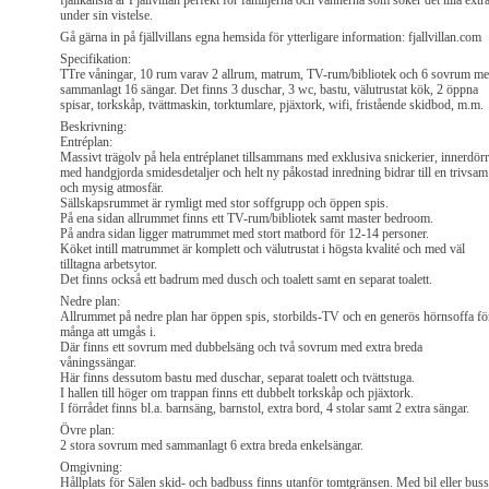
fjällkänsla är Fjällvillan perfekt för familjerna och vännerna som söker det lilla extr
under sin vistelse.
Gå gärna in på fjällvillans egna hemsida för ytterligare information: fjallvillan.com
Specifikation:
TTre våningar, 10 rum varav 2 allrum, matrum, TV-rum/bibliotek och 6 sovrum m
sammanlagt 16 sängar. Det finns 3 duschar, 3 wc, bastu, välutrustat kök, 2 öppna
spisar, torkskåp, tvättmaskin, torktumlare, pjäxtork, wifi, fristående skidbod, m.m.
Beskrivning:
Entréplan:
Massivt trägolv på hela entréplanet tillsammans med exklusiva snickerier, innerdörr
med handgjorda smidesdetaljer och helt ny påkostad inredning bidrar till en trivsam
och mysig atmosfär.
Sällskapsrummet är rymligt med stor soffgrupp och öppen spis.
På ena sidan allrummet finns ett TV-rum/bibliotek samt master bedroom.
På andra sidan ligger matrummet med stort matbord för 12-14 personer.
Köket intill matrummet är komplett och välutrustat i högsta kvalité och med väl
tilltagna arbetsytor.
Det finns också ett badrum med dusch och toalett samt en separat toalett.
Nedre plan:
Allrummet på nedre plan har öppen spis, storbilds-TV och en generös hörnsoffa fö
många att umgås i.
Där finns ett sovrum med dubbelsäng och två sovrum med extra breda
våningssängar.
Här finns dessutom bastu med duschar, separat toalett och tvättstuga.
I hallen till höger om trappan finns ett dubbelt torkskåp och pjäxtork.
I förrådet finns bl.a. barnsäng, barnstol, extra bord, 4 stolar samt 2 extra sängar.
Övre plan:
2 stora sovrum med sammanlagt 6 extra breda enkelsängar.
Omgivning:
Hållplats för Sälen skid- och badbuss finns utanför tomtgränsen. Med bil eller buss