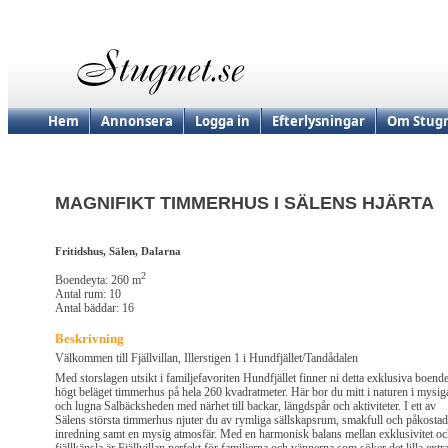
Hem
Annonsera
Logga in
Efterlysningar
Om Stugn
MAGNIFIKT TIMMERHUS I SÄLENS HJÄRTA
Fritidshus, Sälen, Dalarna
2
Boendeyta: 260 m
Antal rum: 10
Antal bäddar: 16
Beskrivning
Välkommen till Fjällvillan, Illerstigen 1 i Hundfjället/Tandådalen
Med storslagen utsikt i familjefavoriten Hundfjället finner ni detta exklusiva boende
högt beläget timmerhus på hela 260 kvadratmeter. Här bor du mitt i naturen i mysig
och lugna Salbäcksheden med närhet till backar, längdspår och aktiviteter. I ett av
Sälens största timmerhus njuter du av rymliga sällskapsrum, smakfull och påkostad
inredning samt en mysig atmosfär. Med en harmonisk balans mellan exklusivitet o