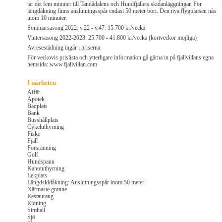
tar det fem minuter till Tandådalens och Hundfjällets skidanläggningar. För
längdåkning finns anslutningsspår endast 50 meter bort. Den nya flygplatsen nås
inom 10 minuter.
Sommarsäsong 2022: v.22 - v.47: 15.700 kr/vecka
Vintersäsong 2022-2023: 25.700 - 41.800 kr/vecka (kortveckor möjliga)
Avresestädning ingår i priserna.
För veckovis prislista och ytterligare information gå gärna in på fjällvillans egna
hemsida: www.fjallvillan.com
I närheten
Affär
Apotek
Badplats
Bank
Busshållplats
Cykeluthyrning
Fiske
Fjäll
Forsränning
Golf
Hundspann
Kanotuthyrning
Lekplats
Längdskidåkning: Anslutningsspår inom 50 meter
Närmaste granne
Restaurang
Ridning
Simhall
Sjö