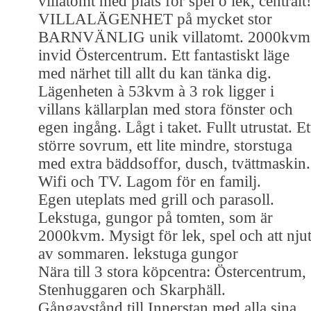
villatomt med plats för spel o lek, centralt
VILLALÄGENHET på mycket stor
BARNVÄNLIG unik villatomt. 2000kvm
invid Östercentrum. Ett fantastiskt läge
med närhet till allt du kan tänka dig.
Lägenheten à 53kvm à 3 rok ligger i
villans källarplan med stora fönster och
egen ingång. Lågt i taket. Fullt utrustat. Et
större sovrum, ett lite mindre, storstuga
med extra bäddsoffor, dusch, tvättmaskin.
Wifi och TV. Lagom för en familj.
Egen uteplats med grill och parasoll.
Lekstuga, gungor på tomten, som är
2000kvm. Mysigt för lek, spel och att nju
av sommaren. lekstuga gungor
Nära till 3 stora köpcentra: Östercentrum,
Stenhuggaren och Skarphäll.
Gångavstånd till Innerstan med alla sina