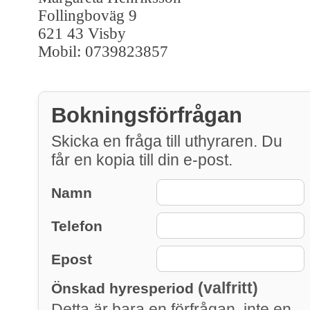
Follingboväg 9
621 43 Visby
Mobil: 0739823857
Bokningsförfrågan
Skicka en fråga till uthyraren. Du
får en kopia till din e-post.
Namn
Telefon
Epost
(valfritt)
Önskad hyresperiod
Detta är bara en förfrågan, inte en