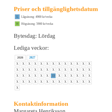
Priser och tillgänglighetsdatum
L
Lågsäsong: 4900 kr/vecka
H
Högsäsong: 5900 kr/vecka
Bytesdag: Lördag
Lediga veckor:
2027
2026
X
X
X
X
X
X
X
X
X
X
X
X
X
X
X
X
X
X
X
X
X
X
X
X
X
X
X
X
X
X
X
X
33
X
X
X
X
X
X
X
X
X
X
X
X
X
X
X
X
X
X
X
X
Kontaktinformation
Margareta Henriksson